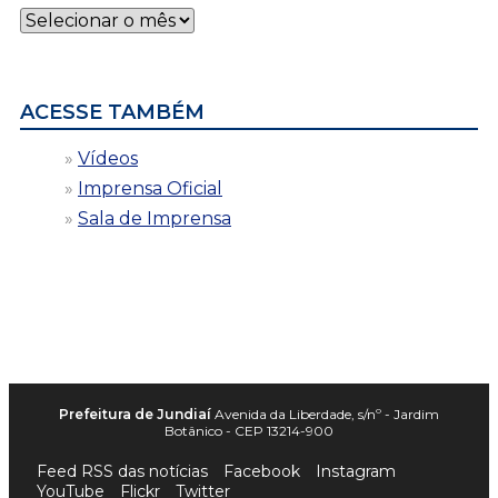
Notícias
por
data
ACESSE TAMBÉM
Vídeos
Imprensa Oficial
Sala de Imprensa
Prefeitura de Jundiaí
Avenida da Liberdade, s/nº - Jardim
Botânico - CEP 13214-900
Feed RSS das notícias
Facebook
Instagram
YouTube
Flickr
Twitter