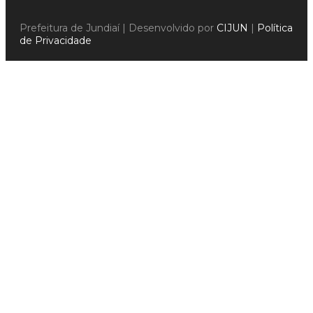
Prefeitura de Jundiaí | Desenvolvido por
CIJUN
|
Política
de Privacidade