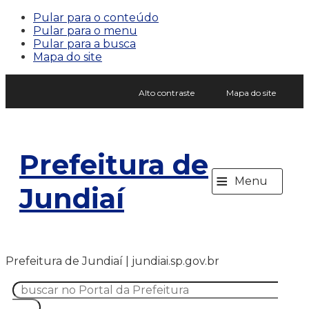
Pular para o conteúdo
Pular para o menu
Pular para a busca
Mapa do site
Alto contraste
Mapa do site
Prefeitura de
≡
Menu
Jundiaí
Prefeitura de Jundiaí | jundiai.sp.gov.br