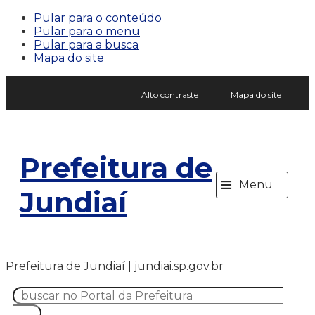
Pular para o conteúdo
Pular para o menu
Pular para a busca
Mapa do site
Alto contraste
Mapa do site
Prefeitura de
≡
Menu
Jundiaí
Prefeitura de Jundiaí | jundiai.sp.gov.br