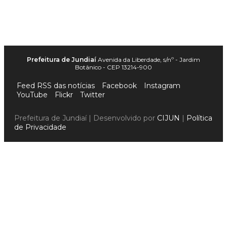
Prefeitura de Jundiaí
Avenida da Liberdade, s/nº - Jardim
Botânico - CEP 13214-900
Feed RSS das notícias
Facebook
Instagram
YouTube
Flickr
Twitter
Prefeitura de Jundiaí | Desenvolvido por
CIJUN
|
Política
de Privacidade