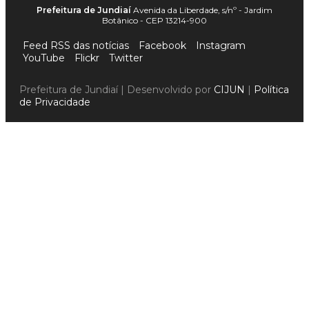
Prefeitura de Jundiaí
Avenida da Liberdade, s/nº - Jardim
Botânico - CEP 13214-900
Feed RSS das notícias
Facebook
Instagram
YouTube
Flickr
Twitter
Prefeitura de Jundiaí | Desenvolvido por
CIJUN
|
Política
de Privacidade