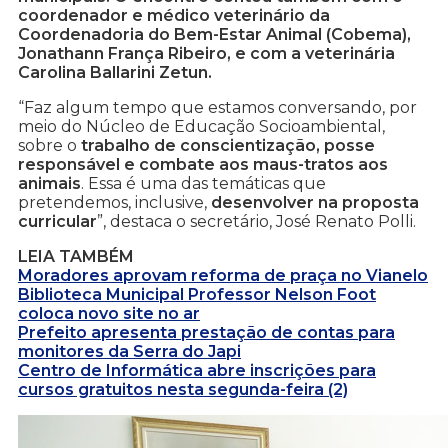
coordenador e médico veterinário da
Coordenadoria do Bem-Estar Animal (Cobema),
Jonathann França Ribeiro, e com a veterinária
Carolina Ballarini Zetun.
“Faz algum tempo que estamos conversando, por
meio do Núcleo de Educação Socioambiental,
sobre o
trabalho de conscientização, posse
responsável e combate aos maus-tratos aos
animais
. Essa é uma das temáticas que
pretendemos, inclusive,
desenvolver na proposta
curricular
”, destaca o secretário, José Renato Polli.
LEIA TAMBÉM
Moradores aprovam reforma de praça no Vianelo
Biblioteca Municipal Professor Nelson Foot
coloca novo site no ar
Prefeito apresenta prestação de contas para
monitores da Serra do Japi
Centro de Informática abre inscrições para
cursos gratuitos nesta segunda-feira (2)