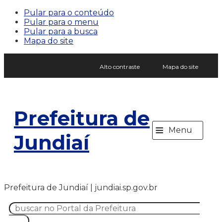
Pular para o conteúdo
Pular para o menu
Pular para a busca
Mapa do site
Alto contraste
Mapa do site
Prefeitura de
≡
Menu
Jundiaí
Prefeitura de Jundiaí | jundiai.sp.gov.br