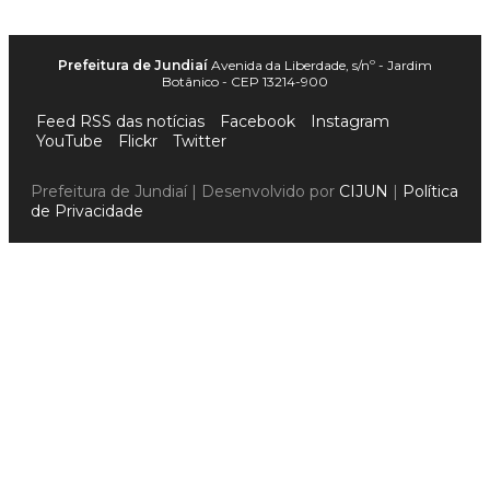
Prefeitura de Jundiaí
Avenida da Liberdade, s/nº - Jardim
Botânico - CEP 13214-900
Feed RSS das notícias
Facebook
Instagram
YouTube
Flickr
Twitter
Prefeitura de Jundiaí | Desenvolvido por
CIJUN
|
Política
de Privacidade