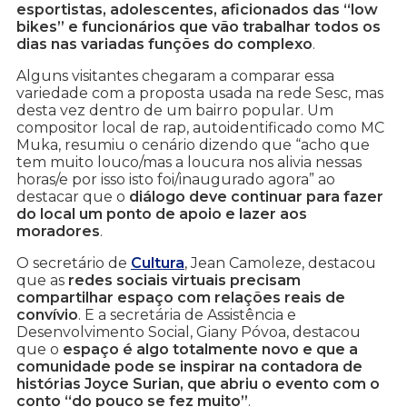
esportistas, adolescentes, aficionados das “low
bikes” e funcionários que vão trabalhar todos os
dias nas variadas funções do complexo
.
Alguns visitantes chegaram a comparar essa
variedade com a proposta usada na rede Sesc, mas
desta vez dentro de um bairro popular. Um
compositor local de rap, autoidentificado como MC
Muka, resumiu o cenário dizendo que “acho que
tem muito louco/mas a loucura nos alivia nessas
horas/e por isso isto foi/inaugurado agora” ao
destacar que o
diálogo deve continuar para fazer
do local um ponto de apoio e lazer aos
moradores
.
O secretário de
Cultura
, Jean Camoleze, destacou
que as
redes sociais virtuais precisam
compartilhar espaço com relações reais de
convívio
. E a secretária de Assistência e
Desenvolvimento Social, Giany Póvoa, destacou
que o
espaço é algo totalmente novo e que a
comunidade pode se inspirar na contadora de
histórias Joyce Surian, que abriu o evento com o
conto “do pouco se fez muito”
.