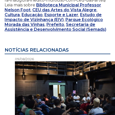
ra-inaugura-inedito-multiuso-com-ceu-das-artes/
Leia mais sobre
Biblioteca Municipal Professor
Nelson Foot
,
CEU das Artes do Vista Alegre
,
Cultura
,
Educação
,
Esporte e Lazer
,
Estudo de
Impacto de Vizinhança (EIV)
,
Parque Ecológico
Morada das Vinhas
,
Prefeito
,
Secretaria de
Assistência e Desenvolvimento Social (Semads)
NOTÍCIAS RELACIONADAS
09/08/2026