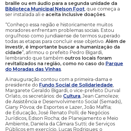
braille ou em áudio para a segunda unidade da
Biblioteca Municipal Nelson Foot
, que começa a
ser instalada ali e
aceita inclusive doações
.
“Conheço essa região e historicamente muitos
moradores enfrentam problemas sociais. Estou
orgulhoso como jundiaiense de termos superado
todas as etapas para concluir esse objetivo.
Além de
investir, é importante buscar a humanização da
cidade
”, afirmou o prefeito Pedro Bigardi,
lembrando que também
outros locais foram
revitalizados na região, como no caso do
Parque
do Moradas das Vinhas
.
A inauguração contou com a primeira-dama e
presidente do
Fundo Social de Solidariedade
,
Margarete Geraldo Bigardi, o vice-prefeito Durval
Orlato, os secretários: de
Cultura
, Jean Camoleze;
de Assistência e Desenvolvimento Social (Semads),
Giany Póvoa; de Esportes e Lazer, João Maffia;
de Educação, José Renato Polli; de Negócios
Jurídicos, Edson Rocha; de Planejamento e Meio
Ambiente, Daniela da Câmara Sutti; de Serviços
Públicos em exercício, Lucas Rodrigues; o