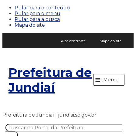
Pular para o conteúdo
Pular para o menu
Pular para a busca
Mapa do site
Alto contraste
Mapa do site
Prefeitura de
≡
Menu
Jundiaí
Prefeitura de Jundiaí | jundiai.sp.gov.br