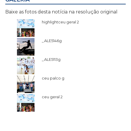
Baixe as fotos desta notícia na resolução original
highlightceu geral 2
_ALE5146g
_ALE5113g
ceu palco g
ceu geral 2