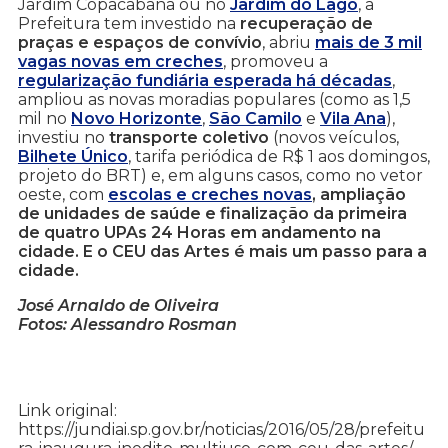
Jardim Copacabana ou no
Jardim do Lago
, a
Prefeitura tem investido na
recuperação de
praças e espaços de convívio
, abriu
mais de 3 mil
vagas novas em creches
, promoveu a
regularização fundiária esperada há décadas
,
ampliou as novas moradias populares (como as 1,5
mil no
Novo Horizonte
,
São Camilo
e
Vila Ana
),
investiu no
transporte coletivo
(novos veículos,
Bilhete Único
, tarifa periódica de R$ 1 aos domingos,
projeto do BRT) e, em alguns casos, como no vetor
oeste, com
escolas e creches novas
, ampliação
de unidades de saúde e finalização da primeira
de quatro UPAs 24 Horas em andamento na
cidade. E o CEU das Artes é mais um passo para a
cidade.
José Arnaldo de Oliveira
Fotos: Alessandro Rosman
Link original:
https://jundiai.sp.gov.br/noticias/2016/05/28/prefeitu