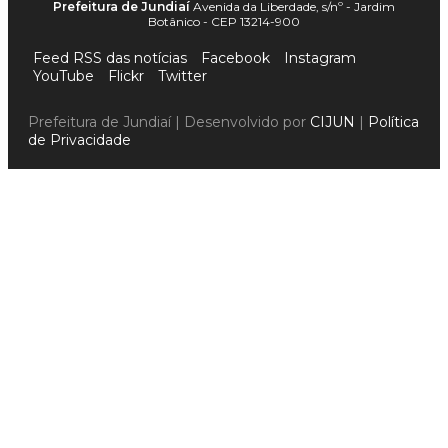
Prefeitura de Jundiaí
Avenida da Liberdade, s/nº - Jardim
Botânico - CEP 13214-900
Feed RSS das notícias
Facebook
Instagram
YouTube
Flickr
Twitter
Prefeitura de Jundiaí | Desenvolvido por
CIJUN
|
Política
de Privacidade