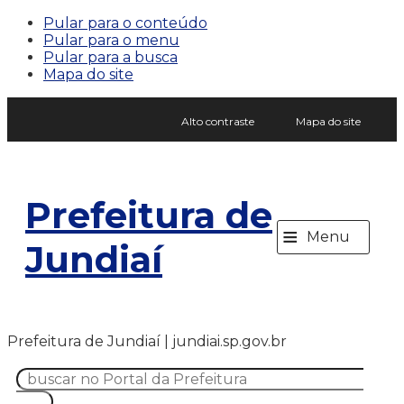
Pular para o conteúdo
Pular para o menu
Pular para a busca
Mapa do site
Alto contraste
Mapa do site
Prefeitura de
≡
Menu
Jundiaí
Prefeitura de Jundiaí | jundiai.sp.gov.br