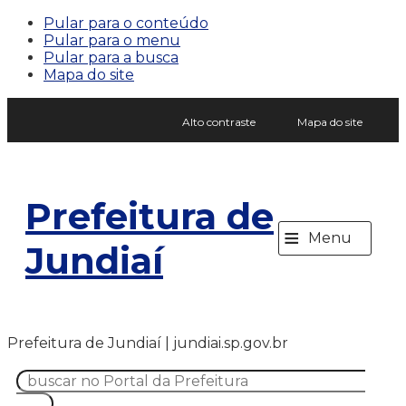
Pular para o conteúdo
Pular para o menu
Pular para a busca
Mapa do site
Alto contraste
Mapa do site
Prefeitura de
≡
Menu
Jundiaí
Prefeitura de Jundiaí | jundiai.sp.gov.br