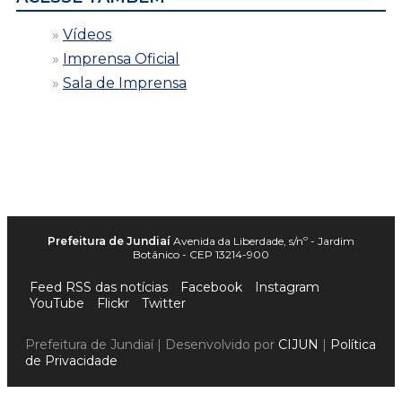
Vídeos
Imprensa Oficial
Sala de Imprensa
Prefeitura de Jundiaí
Avenida da Liberdade, s/nº - Jardim
Botânico - CEP 13214-900
Feed RSS das notícias
Facebook
Instagram
YouTube
Flickr
Twitter
Prefeitura de Jundiaí | Desenvolvido por
CIJUN
|
Política
de Privacidade