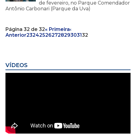
de fevereiro, no Parque Comendador
Antônio Carbonari (Parque da Uva)
Página 32 de 32
« Primeira
‹
Anterior
23
24
25
26
27
28
29
30
31
32
VÍDEOS