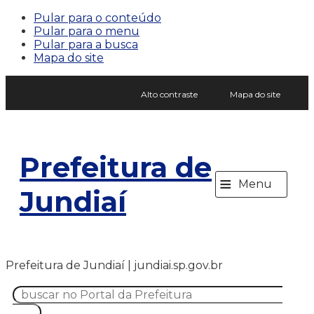
Pular para o conteúdo
Pular para o menu
Pular para a busca
Mapa do site
Alto contraste
Mapa do site
Prefeitura de
≡
Menu
Jundiaí
Prefeitura de Jundiaí | jundiai.sp.gov.br