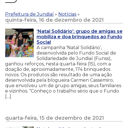
Prefeitura de Jundiaí
»
Notícias
»
quinta-feira, 16 de dezembro de 2021
‘Natal Solidário’: grupo de amigas se
mobiliza e doa brinquedos ao Fundo
Social
A campanha ‘Natal Solidário’,
desenvolvida pelo Fundo Social de
Solidariedade de Jundiaí (Funss),
ganhou reforços, nesta quarta-feira (15), com a
doação de, aproximadamente, 174 brinquedos
novos. Os produtos são resultado de uma ação
desenvolvida pela blogueira Carmen Cassemiro,
que envolveu um de grupo amigas, seus familiares
e vizinhos. “Conheço o trabalho sério que o Fundo
[…]
quarta-feira, 15 de dezembro de 2021