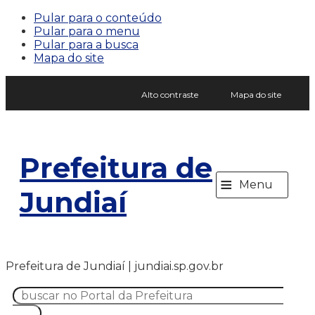
Pular para o conteúdo
Pular para o menu
Pular para a busca
Mapa do site
Alto contraste
Mapa do site
Prefeitura de
≡
Menu
Jundiaí
Prefeitura de Jundiaí | jundiai.sp.gov.br