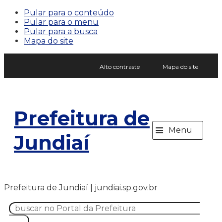
Pular para o conteúdo
Pular para o menu
Pular para a busca
Mapa do site
Alto contraste
Mapa do site
Prefeitura de
≡
Menu
Jundiaí
Prefeitura de Jundiaí | jundiai.sp.gov.br