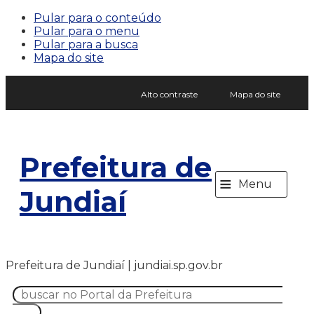
Pular para o conteúdo
Pular para o menu
Pular para a busca
Mapa do site
Alto contraste
Mapa do site
Prefeitura de
≡
Menu
Jundiaí
Prefeitura de Jundiaí | jundiai.sp.gov.br