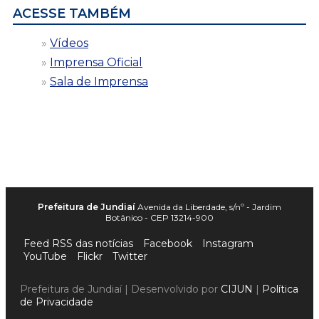
ACESSE TAMBÉM
Vídeos
Imprensa Oficial
Sala de Imprensa
Prefeitura de Jundiaí
Avenida da Liberdade, s/nº - Jardim
Botânico - CEP 13214-900
Feed RSS das notícias
Facebook
Instagram
YouTube
Flickr
Twitter
Prefeitura de Jundiaí | Desenvolvido por
CIJUN
|
Política
de Privacidade