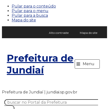
Pular para o conteúdo
Pular para o menu
Pular para a busca
Mapa do site
Alto contraste
Mapa do site
Prefeitura de
≡
Menu
Jundiaí
Prefeitura de Jundiaí | jundiai.sp.gov.br