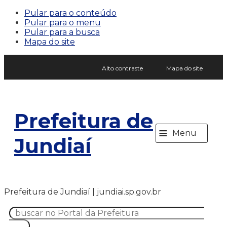
Pular para o conteúdo
Pular para o menu
Pular para a busca
Mapa do site
Alto contraste
Mapa do site
Prefeitura de
≡
Menu
Jundiaí
Prefeitura de Jundiaí | jundiai.sp.gov.br