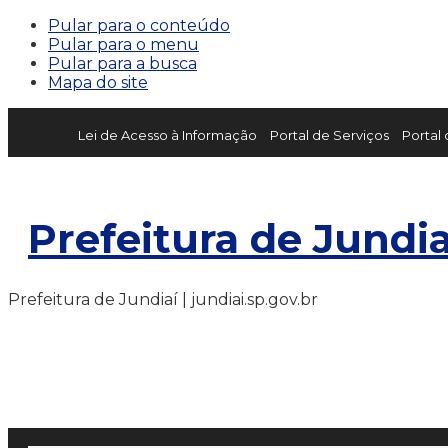
Pular para o conteúdo
Pular para o menu
Pular para a busca
Mapa do site
Lei de Acesso à Informação
Portal de Serviços
Portal
Prefeitura de Jundia
Prefeitura de Jundiaí | jundiai.sp.gov.br