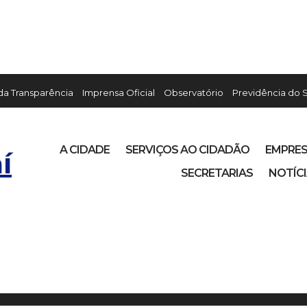
 da Transparência
Imprensa Oficial
Observatório
Previdência do 
A CIDADE
SERVIÇOS AO CIDADÃO
EMPRE
í
SECRETARIAS
NOTÍC