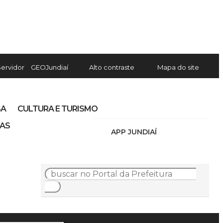
Servidor
GEOJundiaí
Alto contraste
Mapa do site
SA
CULTURA E TURISMO
IAS
APP JUNDIAÍ