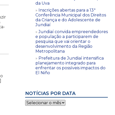
da Uva
Inscrições abertas para a 13ª
Conferência Municipal dos Direitos
zir
da Criança e do Adolescente de
s
Jundiaí
ca-
Jundiaí convida empreendedores
e população a participarem de
pesquisa que vai orientar o
desenvolvimento da Região
Metropolitana
Prefeitura de Jundiaí intensifica
planejamento integrado para
enfrentar os possíveis impactos do
El Niño
do
]
NOTÍCIAS POR DATA
Notícias
por
data