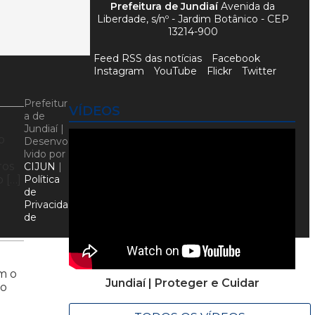
Prefeitura de Jundiaí
Avenida da
Liberdade, s/nº - Jardim Botânico - CEP
13214-900
Feed RSS das notícias
Facebook
Instagram
YouTube
Flickr
Twitter
Prefeitur
VÍDEOS
a de
Jundiaí |
o
Desenvo
lvido por
ros
CIJUN
|
 […]
Política
de
Privacida
de
im o
Jundiaí | Proteger e Cuidar
ço