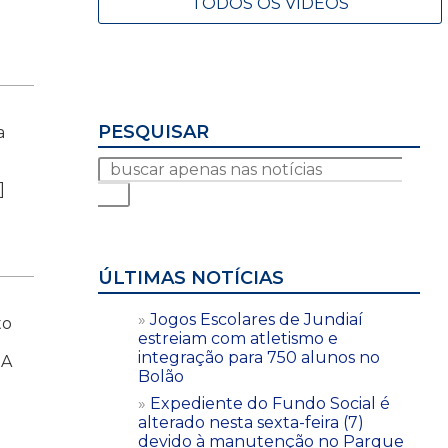
TODOS OS VÍDEOS
PESQUISAR
a
]
ÚLTIMAS NOTÍCIAS
Jogos Escolares de Jundiaí
to
estreiam com atletismo e
integração para 750 alunos no
 A
Bolão
Expediente do Fundo Social é
alterado nesta sexta-feira (7)
devido à manutenção no Parque