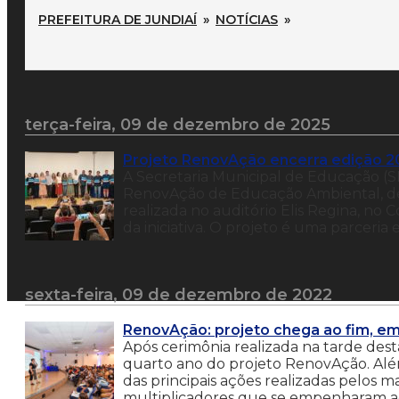
PREFEITURA DE JUNDIAÍ
»
NOTÍCIAS
»
terça-feira, 09 de dezembro de 2025
Projeto RenovAção encerra edição 20
A Secretaria Municipal de Educação (
RenovAção de Educação Ambiental, des
realizada no auditório Elis Regina, no
da iniciativa. O projeto é uma parceria
sexta-feira, 09 de dezembro de 2022
RenovAção: projeto chega ao fim, em
Após cerimônia realizada na tarde desta
quarto ano do projeto RenovAção. Alé
das principais ações realizadas pelos 
multiplicadores que se empenharam ao