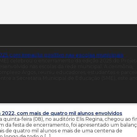
25 com impacto positivo nas escolas municipais
SME) celebrou o encerramento da edição 2025 do Projet
envolvido nas escolas da rede municipal. A cerimônia,
 Complexo Argos, reuniu educadores, estudantes e parcei
 entre a Secretaria Municipal de Educação (SME), este ano
 2022, com mais de quatro mil alunos envolvidos
 quinta-feira (08), no auditório Elis Regina, chegou ao f
m da festa de encerramento, foi apresentado um balan
mais de quatro mil alunos e mais de uma centena de
 longo de todo o […]