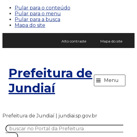
Pular para o conteúdo
Pular para o menu
Pular para a busca
Mapa do site
Alto contraste
Mapa do site
Prefeitura de
≡
Menu
Jundiaí
Prefeitura de Jundiaí | jundiai.sp.gov.br