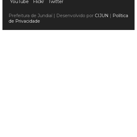
YouTube
Flickr
Twitter
Prefeitura de Jundiaí | Desenvolvido por
CIJUN
|
Política
de Privacidade