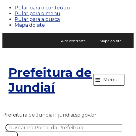
Pular para o conteúdo
Pular para o menu
Pular para a busca
Mapa do site
Alto contraste
Mapa do site
Prefeitura de
≡
Menu
Jundiaí
Prefeitura de Jundiaí | jundiai.sp.gov.br