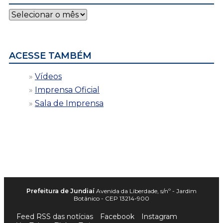
Notícias
por
data
ACESSE TAMBÉM
Vídeos
Imprensa Oficial
Sala de Imprensa
Prefeitura de Jundiaí
Avenida da Liberdade, s/nº - Jardim
Botânico - CEP 13214-900
Feed RSS das notícias
Facebook
Instagram