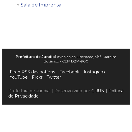
Sala de Imprensa
Prefeitura de Jundiaí
Avenida da Liberdade, s/nº - Jardim
Botânico - CEP 13214-900
Feed RSS das notícias
Facebook
Instagram
YouTube
Flickr
Twitter
Prefeitura de Jundiaí | Desenvolvido por
CIJUN
|
Política
de Privacidade