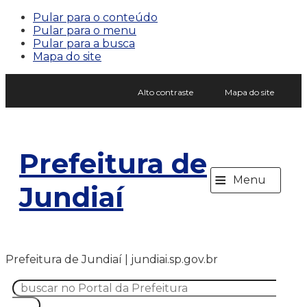
Pular para o conteúdo
Pular para o menu
Pular para a busca
Mapa do site
Alto contraste
Mapa do site
Prefeitura de
≡
Menu
Jundiaí
Prefeitura de Jundiaí | jundiai.sp.gov.br