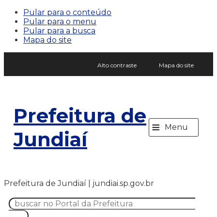
Pular para o conteúdo
Pular para o menu
Pular para a busca
Mapa do site
Alto contraste
Mapa do site
Prefeitura de
≡
Menu
Jundiaí
Prefeitura de Jundiaí | jundiai.sp.gov.br