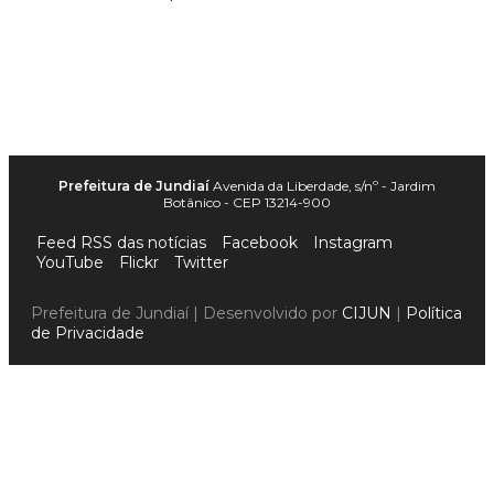
Prefeitura de Jundiaí
Avenida da Liberdade, s/nº - Jardim
Botânico - CEP 13214-900
Feed RSS das notícias
Facebook
Instagram
YouTube
Flickr
Twitter
Prefeitura de Jundiaí | Desenvolvido por
CIJUN
|
Política
de Privacidade