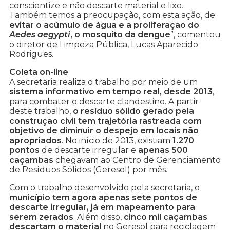
conscientize e não descarte material e lixo.
Também temos a preocupação, com esta ação, de
evitar o acúmulo de água e a proliferação do
Aedes aegypti
, o mosquito da dengue
”, comentou
o diretor de Limpeza Pública, Lucas Aparecido
Rodrigues.
Coleta on-line
A secretaria realiza o trabalho por meio de um
sistema informativo em tempo real, desde 2013
,
para combater o descarte clandestino. A partir
deste trabalho,
o resíduo sólido gerado pela
construção civil tem trajetória rastreada com
objetivo de diminuir o despejo em locais não
apropriados
. No início de 2013, existiam
1.270
pontos
de descarte irregular e
apenas 500
caçambas
chegavam ao Centro de Gerenciamento
de Resíduos Sólidos (Geresol) por mês.
Com o trabalho desenvolvido pela secretaria, o
município tem agora apenas sete pontos de
descarte irregular, já em mapeamento para
serem zerados
. Além disso,
cinco mil caçambas
descartam o material
no Geresol para reciclagem