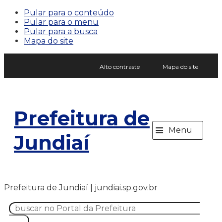
Pular para o conteúdo
Pular para o menu
Pular para a busca
Mapa do site
Alto contraste
Mapa do site
Prefeitura de
≡
Menu
Jundiaí
Prefeitura de Jundiaí | jundiai.sp.gov.br