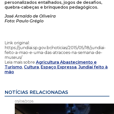
personalizados entalhados, jogos de desafios,
quebra-cabeças e brinquedos pedagógicos.
José Arnaldo de Oliveira
Foto: Paulo Grégio
Link original:
https://jundiai.sp.gov.br/noticias/2015/05/18/jundiai-
feito-a-mao-e-uma-das-atracoes-na-semana-de-
museus/
Leia mais sobre
Agricultura Abastecimento e
Turismo
,
Cultura
,
Espaço Expressa
,
Jundiaí feito à
mão
NOTÍCIAS RELACIONADAS
05/08/2026