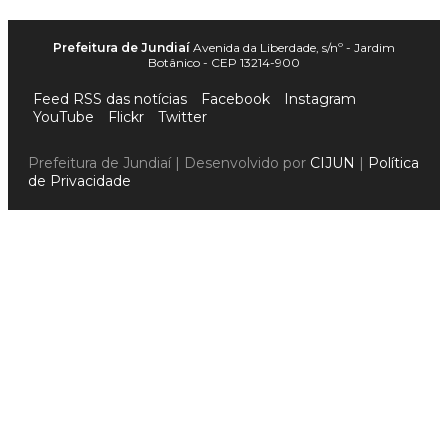
Prefeitura de Jundiaí
Avenida da Liberdade, s/nº - Jardim
Botânico - CEP 13214-900
Feed RSS das notícias
Facebook
Instagram
YouTube
Flickr
Twitter
Prefeitura de Jundiaí | Desenvolvido por
CIJUN
|
Política
de Privacidade