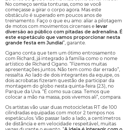
No começo sentia tonturas, como se você
começasse a girar o corpo agora. Mas este
obstáculo é superado em poucos anos de
treinamento. Faço o que eu amo: aliar a pilotagem
de motos com movimentos circenses e
levar
diversão ao público com pitadas de adrenalina. É
este espetáculo que vamos proporcionar nesta
grande festa em Jundiaí
”, garante.
Cigano conta que tem um ótimo entrosamento
com Richard, já integrado à família como o nome
artístico de Richard Cigano. “Fizemos muitas
apresentações juntos. Não tem como dar errado”,
ressalta. Ao lado de dois integrantes da equipe, os
dois acrobatas fizeram questão de participar da
montagem do globo nesta quinta-feira (23), no
Parque da Uva. “É como sua casa. Temos que
colocar a mão na massa, pois vivemos ali”, compara.
Os artistas vão usar duas motocicletas RT de 100
cilindradas equipadas com motor 2 tempos nos
espetáculos. Vão passar lado a lado, a centímetros
de distância e em velocidade respeitável, muitas
vezes durante o evento. “
A ideia é interagir com o