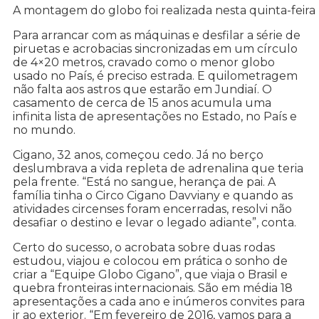
A montagem do globo foi realizada nesta quinta-feira 
Para arrancar com as máquinas e desfilar a série de
piruetas e acrobacias sincronizadas em um círculo
de 4×20 metros, cravado como o menor globo
usado no País, é preciso estrada. E quilometragem
não falta aos astros que estarão em Jundiaí. O
casamento de cerca de 15 anos acumula uma
infinita lista de apresentações no Estado, no País e
no mundo.
Cigano, 32 anos, começou cedo. Já no berço
deslumbrava a vida repleta de adrenalina que teria
pela frente. “Está no sangue, herança de pai. A
família tinha o Circo Cigano Davviany e quando as
atividades circenses foram encerradas, resolvi não
desafiar o destino e levar o legado adiante”, conta.
Certo do sucesso, o acrobata sobre duas rodas
estudou, viajou e colocou em prática o sonho de
criar a “Equipe Globo Cigano”, que viaja o Brasil e
quebra fronteiras internacionais. São em média 18
apresentações a cada ano e inúmeros convites para
ir ao exterior. “Em fevereiro de 2016, vamos para a