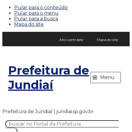
Pular para o conteúdo
Pular para o menu
Pular para a busca
Mapa do site
Alto contraste
Mapa do site
Prefeitura de
≡
Menu
Jundiaí
Prefeitura de Jundiaí | jundiai.sp.gov.br