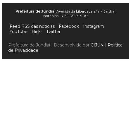
Prefeitura de Jundiaí
Avenida da Liberdade, s/nº - Jardim
Botânico - CEP 13214-900
Feed RSS das notícias
Facebook
Instagram
YouTube
Flickr
Twitter
Prefeitura de Jundiaí | Desenvolvido por
CIJUN
|
Política
de Privacidade