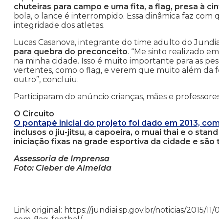
chuteiras para campo e uma fita, a flag, presa à cin
bola, o lance é interrompido. Essa dinâmica faz com
integridade dos atletas.
Lucas Casanova, integrante do time adulto do Jundia
para quebra do preconceito
. “Me sinto realizado e
na minha cidade. Isso é muito importante para as p
vertentes, como o flag, e verem que muito além da fo
outro”, concluiu.
Participaram do anúncio crianças, mães e professores d
O Circuito
O pontapé inicial do projeto foi dado em 2013, c
inclusos o jiu-jitsu, a capoeira, o muai thai e o s
iniciação fixas na grade esportiva da cidade e são
Assessoria de Imprensa
Foto: Cleber de Almeida
Link original: https://jundiai.sp.gov.br/noticias/2015