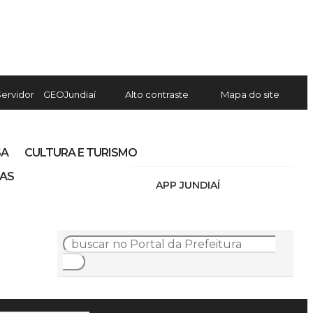
Servidor
GEOJundiaí
Alto contraste
Mapa do site
SA
CULTURA E TURISMO
IAS
APP JUNDIAÍ