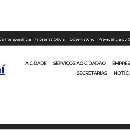
 da Transparência
Imprensa Oficial
Observatório
Previdência do 
A CIDADE
SERVIÇOS AO CIDADÃO
EMPRE
í
SECRETARIAS
NOTÍC