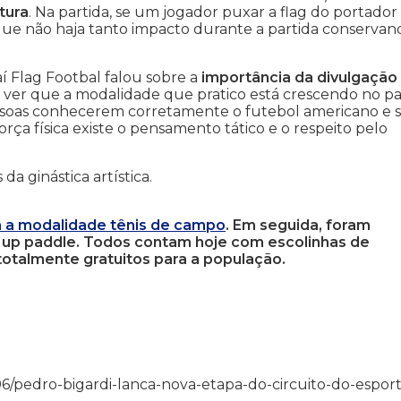
tura
. Na partida, se um jogador puxar a flag do portador
 que não haja tanto impacto durante a partida conservan
í Flag Footbal falou sobre a
importância da divulgação
m ver que a modalidade que pratico está crescendo no pa
essoas conhecerem corretamente o futebol americano e 
rça física existe o pensamento tático e o respeito pelo
a ginástica artística.
om a modalidade tênis de campo
. Em seguida, foram
tand up paddle. Todos contam hoje com escolinhas de
 totalmente gratuitos para a população.
/11/06/pedro-bigardi-lanca-nova-etapa-do-circuito-do-espor