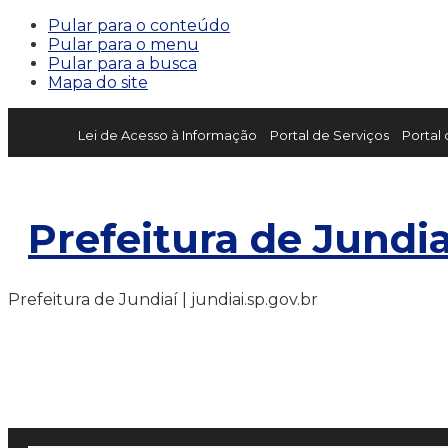
Pular para o conteúdo
Pular para o menu
Pular para a busca
Mapa do site
Lei de Acesso à Informação
Portal de Serviços
Portal
Prefeitura de Jundia
Prefeitura de Jundiaí | jundiai.sp.gov.br