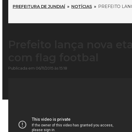
PREFEITURA DE JUNDIAÍ
»
NOTÍCIAS
»
PREFEITO LAN
Prefeito lança nova et
com flag footbal
Publicada em 06/11/2015 às 15:18