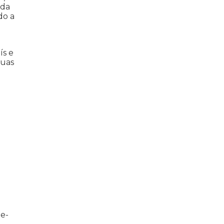
 da
do a
ís e
suas
te-