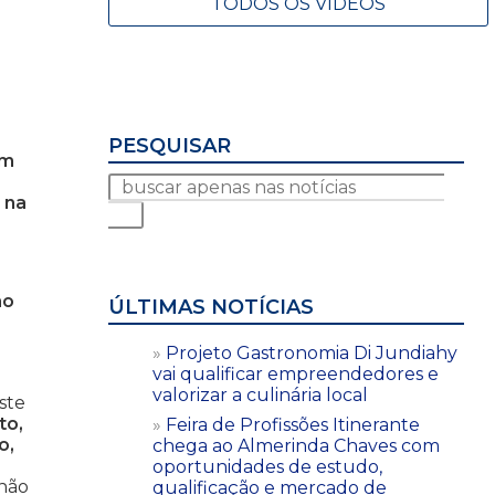
TODOS OS VÍDEOS
PESQUISAR
em
 na
ão
ÚLTIMAS NOTÍCIAS
Projeto Gastronomia Di Jundiahy
vai qualificar empreendedores e
valorizar a culinária local
ste
to,
Feira de Profissões Itinerante
o,
chega ao Almerinda Chaves com
oportunidades de estudo,
 não
qualificação e mercado de