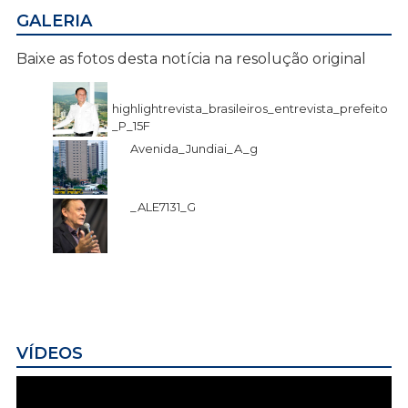
GALERIA
Baixe as fotos desta notícia na resolução original
highlightrevista_brasileiros_entrevista_prefeito
_P_15F
Avenida_Jundiai_A_g
_ALE7131_G
VÍDEOS