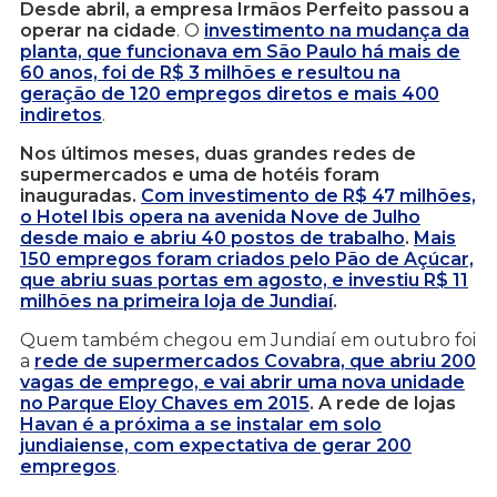
Desde abril, a empresa Irmãos Perfeito passou a
operar na cidade
. O
investimento na mudança da
planta, que funcionava em São Paulo há mais de
60 anos, foi de R$ 3 milhões e resultou na
geração de 120 empregos diretos e mais 400
indiretos
.
Nos últimos meses, duas grandes redes de
supermercados e uma de hotéis foram
inauguradas.
Com investimento de R$ 47 milhões,
o Hotel Ibis opera na avenida Nove de Julho
desde maio e abriu 40 postos de trabalho
.
Mais
150 empregos foram criados pelo Pão de Açúcar,
que abriu suas portas em agosto, e investiu R$ 11
milhões na primeira loja de Jundiaí
.
Quem também chegou em Jundiaí em outubro foi
a
rede de supermercados Covabra, que abriu 200
vagas de emprego, e vai abrir uma nova unidade
no Parque Eloy Chaves em 2015
. A rede de lojas
Havan é a próxima a se instalar em solo
jundiaiense, com expectativa de gerar 200
empregos
.