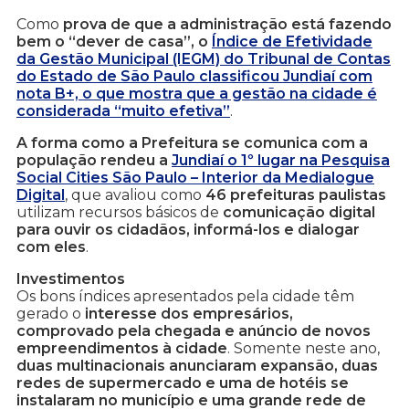
Como
prova de que a administração está fazendo
bem o “dever de casa”, o
Índice de Efetividade
da Gestão Municipal (IEGM) do Tribunal de Contas
do Estado de São Paulo classificou Jundiaí com
nota B+, o que mostra que a gestão na cidade é
considerada “muito efetiva”
.
A forma como a Prefeitura se comunica com a
população rendeu a
Jundiaí o 1º lugar na Pesquisa
Social Cities São Paulo – Interior da Medialogue
Digital
, que avaliou como
46 prefeituras paulistas
utilizam recursos básicos de
comunicação digital
para ouvir os cidadãos, informá-los e dialogar
com eles
.
Investimentos
Os bons índices apresentados pela cidade têm
gerado o
interesse dos empresários,
comprovado pela chegada e anúncio de novos
empreendimentos à cidade
. Somente neste ano,
duas multinacionais anunciaram expansão, duas
redes de supermercado e uma de hotéis se
instalaram no município e uma grande rede de