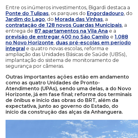
Entre os inúmeros investimentos, Bigardi destaca a
Ponte do Tulipas
, os parques do
Engordadouro
, do
Jardim do Lago
, do
Morada das Vinhas
, a
contratação de 128 novos Guardas Municipais
, a
entrega de
87 apartamentos na Vila Ana
e a
previsão de entregar 400 no São Camilo
e
1.088
no Novo Horizonte
,
duas pré-escolas em período
integral
e quatro novas escolas, reforma e
ampliação das Unidades Básicas de Saúde (UBSs),
implantação do sistema de monitoramento de
segurança por câmeras.
Outras importantes ações estão em andamento
como as quatro Unidades de Pronto-
Atendimento (UPAs), sendo uma delas, a do Novo
Horizonte, já em fase final; reforma dos terminais
de ônibus e início das obras do BRT, além da
expectativa, junto ao governo do Estado, do
início da construção das alças da Anhanguera.