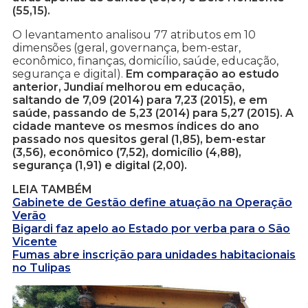
(55,15).
O levantamento analisou 77 atributos em 10
dimensões (geral, governança, bem-estar,
econômico, finanças, domicílio, saúde, educação,
segurança e digital).
Em comparação ao estudo
anterior, Jundiaí melhorou em educação,
saltando de 7,09 (2014) para 7,23 (2015), e em
saúde, passando de 5,23 (2014) para 5,27 (2015). A
cidade manteve os mesmos índices do ano
passado nos quesitos geral (1,85), bem-estar
(3,56), econômico (7,52), domicílio (4,88),
segurança (1,91) e digital (2,00).
LEIA TAMBÉM
Gabinete de Gestão define atuação na Operação
Verão
Bigardi faz apelo ao Estado por verba para o São
Vicente
Fumas abre inscrição para unidades habitacionais
no Tulipas