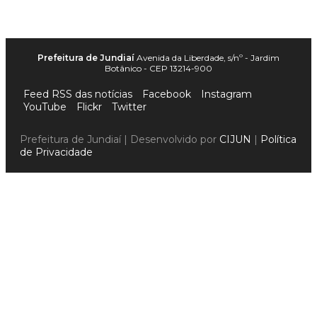
Prefeitura de Jundiaí
Avenida da Liberdade, s/nº - Jardim
Botânico - CEP 13214-900
Feed RSS das notícias
Facebook
Instagram
YouTube
Flickr
Twitter
Prefeitura de Jundiaí | Desenvolvido por
CIJUN
|
Política
de Privacidade