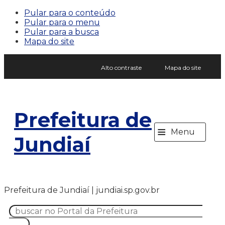
Pular para o conteúdo
Pular para o menu
Pular para a busca
Mapa do site
Alto contraste
Mapa do site
Prefeitura de
≡
Menu
Jundiaí
Prefeitura de Jundiaí | jundiai.sp.gov.br