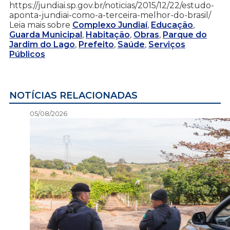
https://jundiai.sp.gov.br/noticias/2015/12/22/estudo-
aponta-jundiai-como-a-terceira-melhor-do-brasil/
Leia mais sobre
Complexo Jundiaí
,
Educação
,
Guarda Municipal
,
Habitação
,
Obras
,
Parque do
Jardim do Lago
,
Prefeito
,
Saúde
,
Serviços
Públicos
NOTÍCIAS RELACIONADAS
05/08/2026