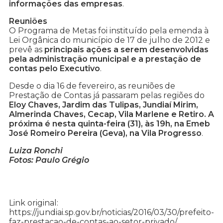
informações das empresas
.
Reuniões
O Programa de Metas foi instituído pela emenda à
Lei Orgânica do município de 17 de julho de 2012 e
prevê as
principais ações a serem desenvolvidas
pela administração municipal e a prestação de
contas pelo Executivo
.
Desde o dia 16 de fevereiro, as reuniões de
Prestação de Contas já passaram pelas regiões do
Eloy Chaves, Jardim das Tulipas, Jundiaí Mirim,
Almerinda Chaves, Cecap, Vila Marlene e Retiro. A
próxima é nesta quinta-feira (31), às 19h, na Emeb
José Romeiro Pereira (Geva), na Vila Progresso
.
Luiza Ronchi
Fotos: Paulo Grégio
Link original:
https://jundiai.sp.gov.br/noticias/2016/03/30/prefeito-
faz-prestacao-de-contas-ao-setor-privado/