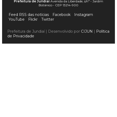
Prefeitura de Jundiaí
Avenida da Liberdade, s/nº - Jardim
Botânico - CEP 13214-900
Feed RSS das notícias
Facebook
Instagram
YouTube
Flickr
Twitter
Prefeitura de Jundiaí | Desenvolvido por
CIJUN
|
Política
de Privacidade