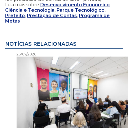
Leia mais sobre
Desenvolvimento Econômico
Ciência e Tecnologia
,
Parque Tecnológico
,
Prefeito
,
Prestação de Contas
,
Programa de
Metas
NOTÍCIAS RELACIONADAS
23/07/2026