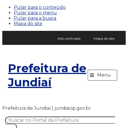
Pular para o conteúdo
Pular para o menu
Pular para a busca
Mapa do site
Alto contraste
Mapa do site
Prefeitura de
≡
Menu
Jundiaí
Prefeitura de Jundiaí | jundiai.sp.gov.br