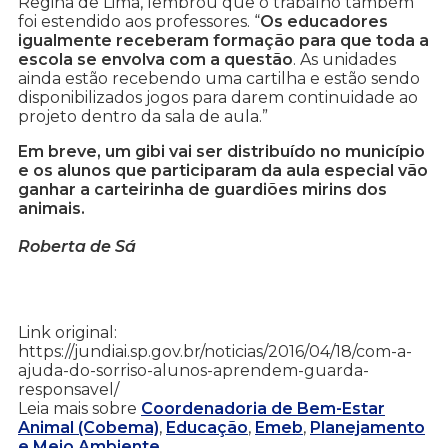
Regina de Lima, lembrou que o trabalho também
foi estendido aos professores. “
Os educadores
igualmente receberam formação para que toda a
escola se envolva com a questão
. As unidades
ainda estão recebendo uma cartilha e estão sendo
disponibilizados jogos para darem continuidade ao
projeto dentro da sala de aula.”
Em breve, um gibi vai ser distribuído no município
e os alunos que participaram da aula especial vão
ganhar a carteirinha de guardiões mirins dos
animais.
Roberta de Sá
Link original:
https://jundiai.sp.gov.br/noticias/2016/04/18/com-a-
ajuda-do-sorriso-alunos-aprendem-guarda-
responsavel/
Leia mais sobre
Coordenadoria de Bem-Estar
Animal (Cobema)
,
Educação
,
Emeb
,
Planejamento
e Meio Ambiente