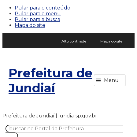
Pular para o conteúdo
Pular para o menu
Pular para a busca
Mapa do site
Alto contraste
Mapa do site
Prefeitura de
≡
Menu
Jundiaí
Prefeitura de Jundiaí | jundiai.sp.gov.br