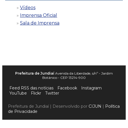
Vídeos
Imprensa Oficial
Sala de Imprensa
Prefeitura de Jundiaí
Avenida da Liberdade, s/nº - Jardim
Botânico - CEP 13214-900
Feed RSS das notícias
Facebook
Instagram
YouTube
Flickr
Twitter
Prefeitura de Jundiaí | Desenvolvido por
CIJUN
|
Política
de Privacidade