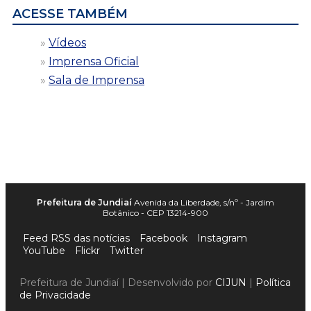
ACESSE TAMBÉM
Vídeos
Imprensa Oficial
Sala de Imprensa
Prefeitura de Jundiaí
Avenida da Liberdade, s/nº - Jardim
Botânico - CEP 13214-900
Feed RSS das notícias
Facebook
Instagram
YouTube
Flickr
Twitter
Prefeitura de Jundiaí | Desenvolvido por
CIJUN
|
Política
de Privacidade