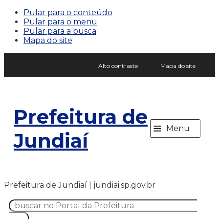
Pular para o conteúdo
Pular para o menu
Pular para a busca
Mapa do site
Alto contraste
Mapa do site
Prefeitura de
≡
Menu
Jundiaí
Prefeitura de Jundiaí | jundiai.sp.gov.br