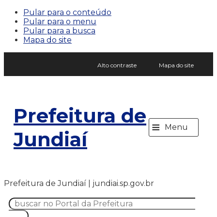
Pular para o conteúdo
Pular para o menu
Pular para a busca
Mapa do site
Alto contraste
Mapa do site
Prefeitura de
≡
Menu
Jundiaí
Prefeitura de Jundiaí | jundiai.sp.gov.br