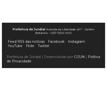
Prefeitura de Jundiaí
Avenida da Liberdade, s/nº - Jardim
Botânico - CEP 13214-900
Feed RSS das notícias
Facebook
Instagram
YouTube
Flickr
Twitter
Prefeitura de Jundiaí | Desenvolvido por
CIJUN
|
Política
de Privacidade