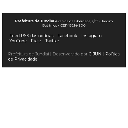
Prefeitura de Jundiaí
Avenida da Liberdade, s/nº - Jardim
Botânico - CEP 13214-900
Feed RSS das notícias
Facebook
Instagram
YouTube
Flickr
Twitter
Prefeitura de Jundiaí | Desenvolvido por
CIJUN
|
Política
de Privacidade