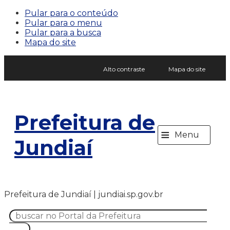
Pular para o conteúdo
Pular para o menu
Pular para a busca
Mapa do site
Alto contraste
Mapa do site
Prefeitura de
≡
Menu
Jundiaí
Prefeitura de Jundiaí | jundiai.sp.gov.br