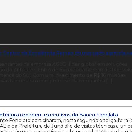
o Centro de Excelência Reman do mercado agrícola n
esentantes da empresa AGCO, líder global em soluções
ção do primeiro Centro de Excelência Reman de transmis
mérica do Sul. Com um investimento de R$ 16 milhões
iativa demonstra o compromisso da companhia […]
refeitura recebem executivos do Banco Fonplata
o Fonplata participaram, nesta segunda e terça-feira (
DAE e da Prefeitura de Jundiaí e de visitas técnicas a uni
avaliação entre as equipes do banco e da DAE, em busc