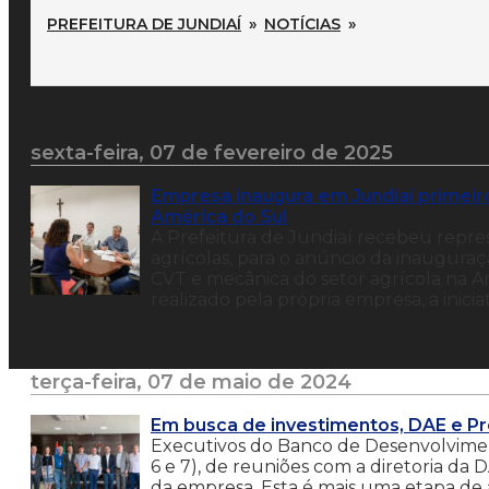
PREFEITURA DE JUNDIAÍ
»
NOTÍCIAS
»
sexta-feira, 07 de fevereiro de 2025
Empresa inaugura em Jundiaí primeir
América do Sul
A Prefeitura de Jundiaí recebeu repr
agrícolas, para o anúncio da inaugura
CVT e mecânica do setor agrícola na A
realizado pela própria empresa, a inic
terça-feira, 07 de maio de 2024
Em busca de investimentos, DAE e P
Executivos do Banco de Desenvolviment
6 e 7), de reuniões com a diretoria da 
da empresa. Esta é mais uma etapa de 