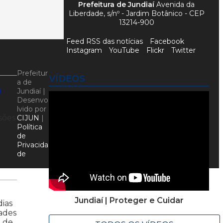
Prefeitura de Jundiaí
Avenida da
Liberdade, s/nº - Jardim Botânico - CEP
13214-900
Feed RSS das notícias
Facebook
Instagram
YouTube
Flickr
Twitter
Prefeitur
VÍDEOS
a de
a
Jundiaí |
Desenvo
lvido por
sões
CIJUN
|
Política
de
Privacida
de
Jundiaí | Proteger e Cuidar
dias
dades
a de