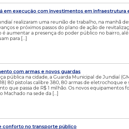
tá em execução com investimentos em infraestrutura 
Jundiaí realizaram uma reunião de trabalho, na manhã de
avanços e próximos passos do plano de ação de revitaliza
vo é aumentar a presença do poder público no bairro, al
uam para […]
amento com armas e novos guardas
nça pública na cidade, a Guarda Municipal de Jundiaí (G
8) 80 pistolas calibre 380, 80 armas de eletrochoque e s
mento que passa de R$ 1 milhão. Os novos equipamentos 
do Machado na sede da […]
e conforto no transporte público