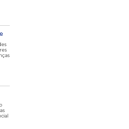
do
des
res
nças
o
as
cial