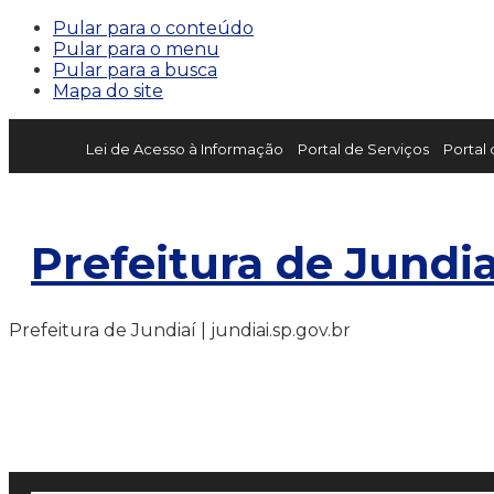
Pular para o conteúdo
Pular para o menu
Pular para a busca
Mapa do site
Lei de Acesso à Informação
Portal de Serviços
Portal
Prefeitura de Jundia
Prefeitura de Jundiaí | jundiai.sp.gov.br