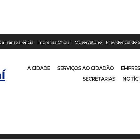
 da Transparência
Imprensa Oficial
Observatório
Previdência do 
A CIDADE
SERVIÇOS AO CIDADÃO
EMPRE
í
SECRETARIAS
NOTÍC