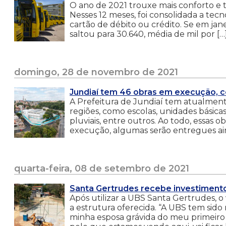
O ano de 2021 trouxe mais conforto e t
Nesses 12 meses, foi consolidada a te
cartão de débito ou crédito. Se em ja
saltou para 30.640, média de mil por […
domingo, 28 de novembro de 2021
Jundiaí tem 46 obras em execução, 
A Prefeitura de Jundiaí tem atualment
regiões, como escolas, unidades básica
pluviais, entre outros. Ao todo, essas
execução, algumas serão entregues ai
quarta-feira, 08 de setembro de 2021
Santa Gertrudes recebe investimento
Após utilizar a UBS Santa Gertrudes, o
a estrutura oferecida. “A UBS tem sid
minha esposa grávida do meu primeiro f