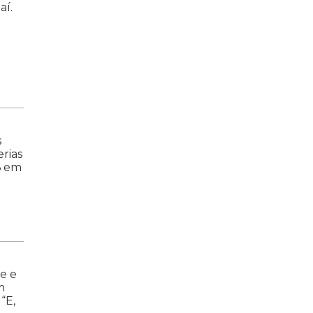
aí.
s
erias
6 em
e e
m
“E,