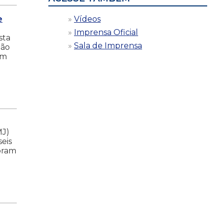
e
Vídeos
Imprensa Oficial
sta
Sala de Imprensa
ção
ém
MJ)
eis
foram