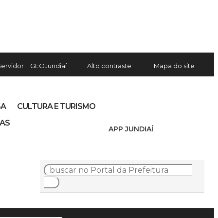
Servidor
GEOJundiaí
Alto contraste
Mapa do site
SA
CULTURA E TURISMO
IAS
APP JUNDIAÍ