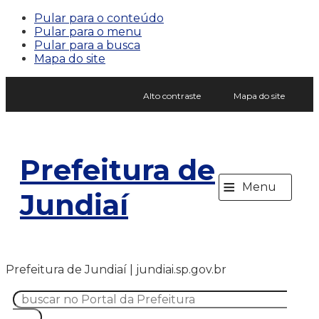
Pular para o conteúdo
Pular para o menu
Pular para a busca
Mapa do site
Alto contraste
Mapa do site
Prefeitura de
≡
Menu
Jundiaí
Prefeitura de Jundiaí | jundiai.sp.gov.br