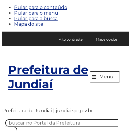
Pular para o conteúdo
Pular para o menu
Pular para a busca
Mapa do site
Alto contraste
Mapa do site
Prefeitura de
≡
Menu
Jundiaí
Prefeitura de Jundiaí | jundiai.sp.gov.br