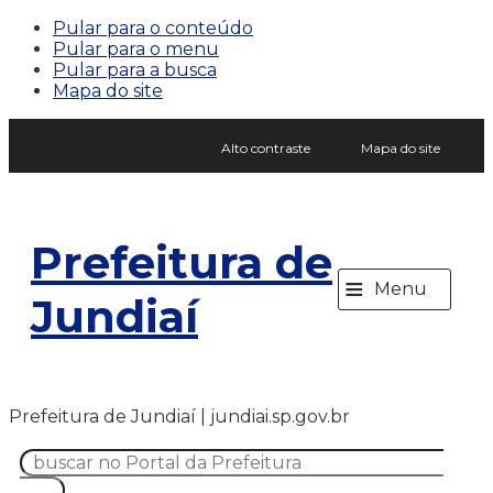
Pular para o conteúdo
Pular para o menu
Pular para a busca
Mapa do site
Alto contraste
Mapa do site
Prefeitura de
≡
Menu
Jundiaí
Prefeitura de Jundiaí | jundiai.sp.gov.br