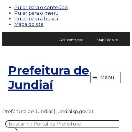
Pular para o conteúdo
Pular para o menu
Pular para a busca
Mapa do site
Alto contraste
Mapa do site
Prefeitura de
≡
Menu
Jundiaí
Prefeitura de Jundiaí | jundiai.sp.gov.br