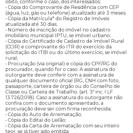
óbito, conforme o caso, dos interessados;
• Cópia do Comprovante de Residência com CEP
(água, luz, gás ou telefone) atualizado até 3 meses;
• Cópia da Matrícula* do Registro de Imóveis
atualizada até 30 dias;
• Número de inscrição do imóvel no cadastro
imobiliário municipal IPTU, se imóvel urbano;
• Cópia do Certificado de Cadastro de Imóvel Rural
(CCIR) e comprovante do ITR do exercício da
solicitação do ITBI ou do último exercício, se imóvel
rural;
• Procuração (via original) e cópia do CPF/RG do
procurador, quando for o caso. A assinatura do
outorgante deve conferir com a assinatura de
qualquer documento oficial (RG, CNH com foto,
passaporte, carteira de órgão ou do Conselho de
Classe ou Carteira de Trabalho. (art. 3º inc. I LF
13.726/2018). Caso a assinatura do outorgante não
confira com o documento apresentado, a
procuração deve ser com firma reconhecida;
• Cópia do Auto de Arrematação;
• Cópia do Edital do Leilão;
• Cópia da Carta de Arrematação com seu inteiro
teor, se já tiver sido emitida.