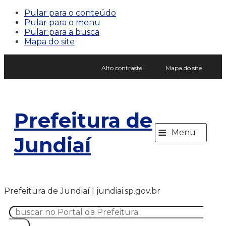
Pular para o conteúdo
Pular para o menu
Pular para a busca
Mapa do site
Alto contraste
Mapa do site
Prefeitura de
≡
Menu
Jundiaí
Prefeitura de Jundiaí | jundiai.sp.gov.br