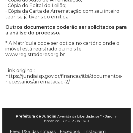
• Cópia do Edital do Leilão;
• Cópia da Carta de Arrematação com seu inteiro
teor, se já tiver sido emitida.
Outros documentos poderão ser solicitados para
a análise do processo.
* A Matrícula pode ser obtida no cartório onde o
imóvel está registrado ou no site:
www.registradores.org.br
Link original:
https://jundiai.sp.gov.br/financas/itbi/documentos-
necessarios/arrematacao-2/
Prefeitura de Jundiaí
Avenida da Liberdade, s/nº - Jardim
Botânico - CEP 13214-900
Feed RSS das notícias
Facebook
Instagram