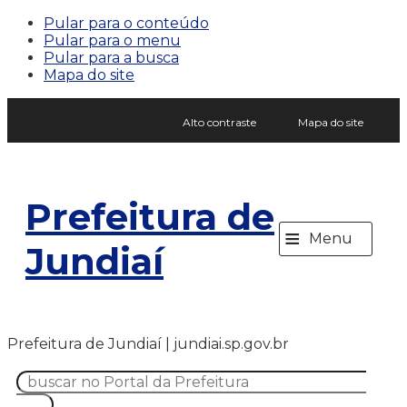
Pular para o conteúdo
Pular para o menu
Pular para a busca
Mapa do site
Alto contraste
Mapa do site
Prefeitura de
≡
Menu
Jundiaí
Prefeitura de Jundiaí | jundiai.sp.gov.br