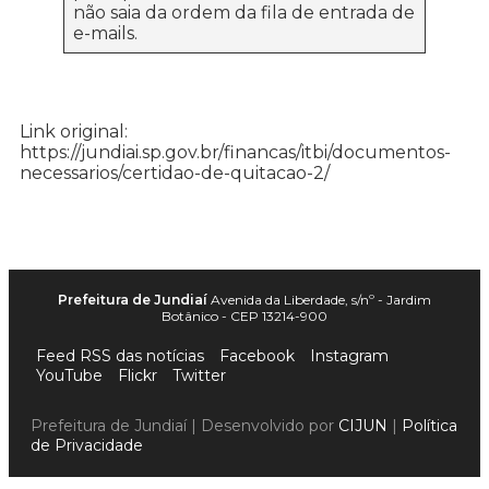
não saia da ordem da fila de entrada de
e-mails.
Link original:
https://jundiai.sp.gov.br/financas/itbi/documentos-
necessarios/certidao-de-quitacao-2/
Prefeitura de Jundiaí
Avenida da Liberdade, s/nº - Jardim
Botânico - CEP 13214-900
Feed RSS das notícias
Facebook
Instagram
YouTube
Flickr
Twitter
Prefeitura de Jundiaí | Desenvolvido por
CIJUN
|
Política
de Privacidade