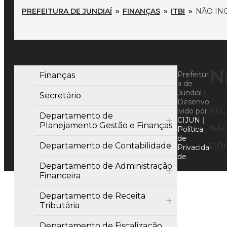
PREFEITURA DE JUNDIAÍ
»
FINANÇAS
»
ITBI
»
NÃO IN
N
Prefeitur
Finanças
a de
Jundiaí |
Secretário
Desenvo
RE
lvido por
Departamento de
CIJUN
|
Planejamento Gestão e Finanças
NÃO
Política
de
Departamento de Contabilidade
DO
Privacida
de
Departamento de Administração
Financeira
Departamento de Receita
Tributária
Departamento de Fiscalização