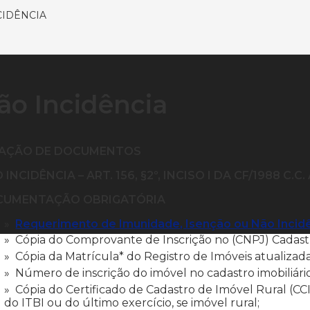
CIDÊNCIA
ão Incidência
LAÇÃO DE DOCUMENTOS
 INCIDÊNCIA – ART. 156, §2º, INCISO I DA CF/1988 C.C
CUMENTAÇÃO OBRIGATÓRIA
Requerimento de Imunidade, Isenção ou Não Incidê
Cópia do Comprovante de Inscrição no (CNPJ) Cadastr
Cópia da Matrícula* do Registro de Imóveis atualizada
Número de inscrição do imóvel no cadastro imobiliári
Cópia do Certificado de Cadastro de Imóvel Rural (CC
do ITBI ou do último exercício, se imóvel rural;