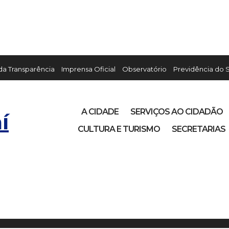
 da Transparência
Imprensa Oficial
Observatório
Previdência do 
A CIDADE
SERVIÇOS AO CIDADÃO
í
CULTURA E TURISMO
SECRETARIAS