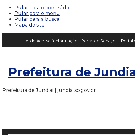
Pular para o conteúdo
Pular para o menu
Pular para a busca
Mapa do site
Lei de Acesso à Informação
Portal de Serviços
Portal
Prefeitura de Jundia
Prefeitura de Jundiaí | jundiai.sp.gov.br