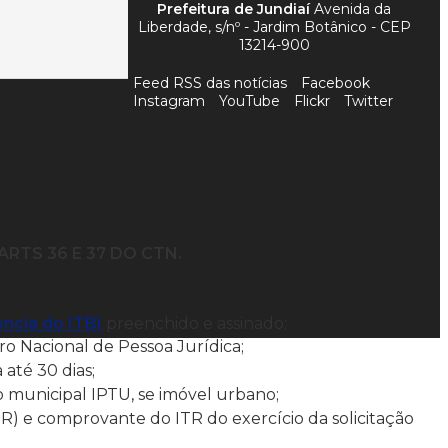
Prefeitura de Jundiaí
Avenida da
Liberdade, s/nº - Jardim Botânico - CEP
13214-900
Feed RSS das notícias
Facebook
Instagram
YouTube
Flickr
Twitter
. ARTS 36 E 37 DO CTN.
ncia do ITBI
preenchido e assinado;
o Nacional de Pessoa Jurídica;
 até 30 dias;
o municipal IPTU, se imóvel urbano;
IR) e comprovante do ITR do exercício da solicitação