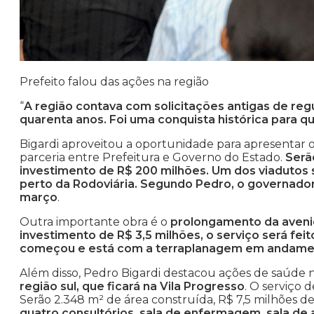
Prefeito falou das ações na região
“
A região contava com solicitações antigas de regu
quarenta anos. Foi uma conquista histórica para q
Bigardi aproveitou a oportunidade para apresentar 
parceria entre Prefeitura e Governo do Estado.
Serã
investimento de R$ 200 milhões. Um dos viadutos s
perto da Rodoviária. Segundo Pedro, o governado
março
.
Outra importante obra é o
prolongamento da aveni
investimento de R$ 3,5 milhões, o serviço será feit
começou e está com a terraplanagem em andame
Além disso, Pedro Bigardi destacou ações de saúde
região sul, que ficará na Vila Progresso
. O serviço
Serão 2.348 m² de área construída, R$ 7,5 milhões d
quatro consultórios, sala de enfermagem, sala de a