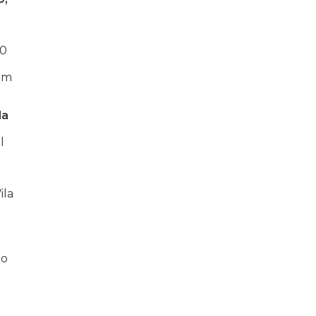
,
60
 em
da
l
ila
to