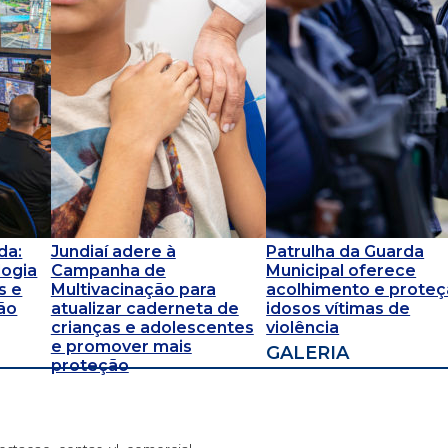
da:
Jundiaí adere à
Patrulha da Guarda
logia
Campanha de
Municipal oferece
s e
Multivacinação para
acolhimento e proteç
ão
atualizar caderneta de
idosos vítimas de
crianças e adolescentes
violência
e promover mais
GALERIA
proteção