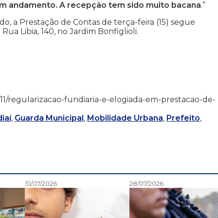
 em andamento. A recepção tem sido muito bacana
.”
do, a Prestação de Contas de terça-feira (15) segue
a Libia, 140, no Jardim Bonfiglioli.
/03/11/regularizacao-fundiaria-e-elogiada-em-prestacao-de-
iaí
,
Guarda Municipal
,
Mobilidade Urbana
,
Prefeito
,
31/07/2026
28/07/2026