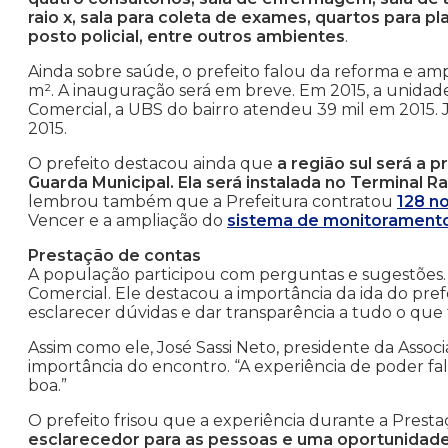
raio x, sala para coleta de exames, quartos para pl
posto policial, entre outros ambientes
.
Ainda sobre saúde, o prefeito falou da reforma e am
m². A inauguração será em breve. Em 2015, a unidade
Comercial, a UBS do bairro atendeu 39 mil em 2015.
2015.
O prefeito destacou ainda que
a região sul será a 
Guarda Municipal. Ela será instalada no Terminal Ra
lembrou também que a Prefeitura contratou
128 n
Vencer e a ampliação do
sistema de monitorament
Prestação de contas
A população participou com perguntas e sugestões. E
Comercial. Ele destacou a importância da ida do pref
esclarecer dúvidas e dar transparência a tudo o que t
Assim como ele, José Sassi Neto, presidente da Assoc
importância do encontro. “A experiência de poder fala
boa.”
O prefeito frisou que a experiência durante a Prestaç
esclarecedor para as pessoas e uma oportunidade p