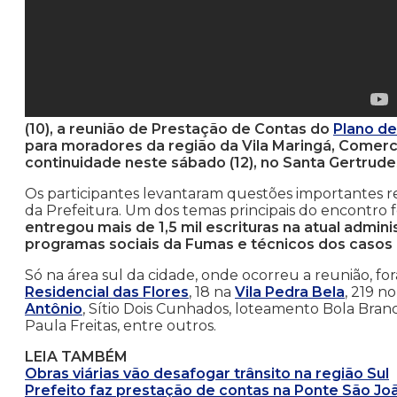
(10), a reunião de Prestação de Contas do
Plano d
para moradores da região da Vila Maringá, Comerci
continuidade neste sábado (12), no Santa Gertrude
Os participantes levantaram questões importantes re
da Prefeitura. Um dos temas principais do encontro f
entregou mais de 1,5 mil escrituras na atual admi
programas sociais da Fumas e técnicos dos casos 
Só na área sul da cidade, onde ocorreu a reunião, f
Residencial das Flores
, 18 na
Vila Pedra Bela
, 219 n
Antônio
, Sítio Dois Cunhados, loteamento Bola Branc
Paula Freitas, entre outros.
LEIA TAMBÉM
Obras viárias vão desafogar trânsito na região Sul
Prefeito faz prestação de contas na Ponte São Jo