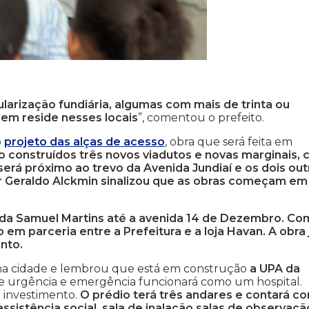
larização fundiária, algumas com mais de trinta ou
uem reside nesses locais
”, comentou o prefeito.
o
projeto das alças de acesso
, obra que será feita em
o construídos três novos viadutos e novas marginais,
erá próximo ao trevo da Avenida Jundiaí e os dois out
r Geraldo Alckmin sinalizou que as obras começam em
da Samuel Martins até a avenida 14 de Dezembro. Co
o em parceria entre a Prefeitura e a loja Havan. A obra 
nto.
 na cidade e lembrou que está em construção
a UPA da
 de urgência e emergência funcionará como um hospital.
e investimento.
O prédio terá três andares e contará c
ssistência social, sala de inalação salas de observaçã