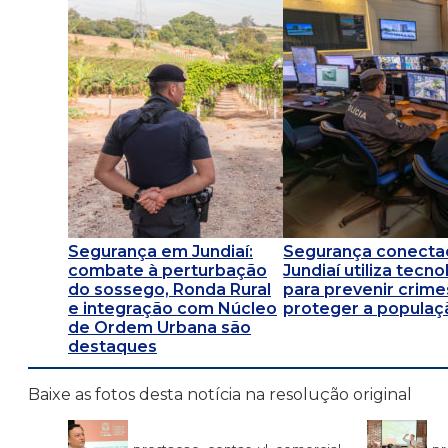
Segurança em Jundiaí:
Segurança conecta
combate à perturbação
Jundiaí utiliza tecno
do sossego, Ronda Rural
para prevenir crime
e integração com Núcleo
proteger a populaç
de Ordem Urbana são
destaques
Baixe as fotos desta notícia na resolução original