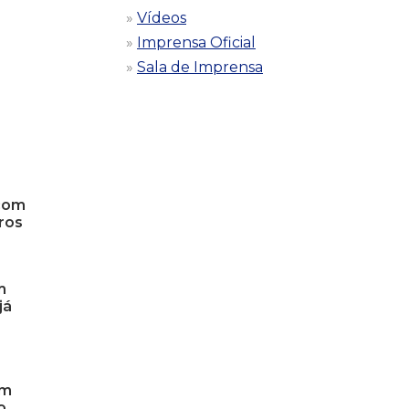
Vídeos
Imprensa Oficial
Sala de Imprensa
 com
ros
m
já
om
o,