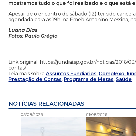
mostramos tudo o que foi realizado e o que está
Apesar de o encontro de sábado (12) ter sido cancela
agendada para as 19h, na Emeb Antonino Messina, na Ru
Luana Dias
Fotos: Paulo Grégio
Link original: https://jundiai.sp.gov.br/noticias/2016
contas/
Leia mais sobre
Assuntos Fundiários
,
Complexo Jund
Prestação de Contas
,
Programa de Metas
,
Saúde
NOTÍCIAS RELACIONADAS
05/08/2026
01/08/2026