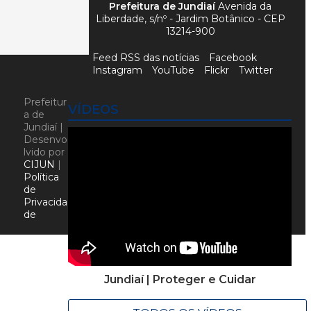
Prefeitura de Jundiaí
Avenida da
Liberdade, s/nº - Jardim Botânico - CEP
13214-900
Feed RSS das notícias
Facebook
Instagram
YouTube
Flickr
Twitter
Prefeitur
VÍDEOS
a de
Jundiaí |
Desenvo
lvido por
CIJUN
|
Política
de
Privacida
de
Jundiaí | Proteger e Cuidar