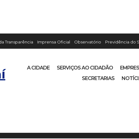
 da Transparência
Imprensa Oficial
Observatório
Previdência do 
A CIDADE
SERVIÇOS AO CIDADÃO
EMPRE
í
SECRETARIAS
NOTÍC