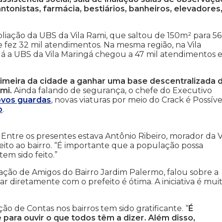
antonistas, farmácia, bestiários, banheiros, elevadores
pliação da UBS da Vila Rami, que saltou de 150m² para 5
 fez 32 mil atendimentos. Na mesma região, na Vila
 Já a UBS da Vila Maringá chegou a 47 mil atendimentos
primeira da cidade a ganhar uma base descentralizada 
mi.
Ainda falando de segurança, o chefe do Executivo
ovos guardas
, novas viaturas por meio do Crack é Possíve
o
.
ntre os presentes estava Antônio Ribeiro, morador da V
eito ao bairro. “É importante que a população possa
em sido feito.”
iação de Amigos do Bairro Jardim Palermo, falou sobre a
r diretamente com o prefeito é ótima. A iniciativa é mui
ão de Contas nos bairros tem sido gratificante. “
É
ara ouvir o que todos têm a dizer. Além disso,