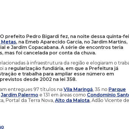
O prefeito Pedro Bigardi fez, na noite dessa quinta-fe
e Metas
, na Emeb Aparecido Garcia, no Jardim Martins,
al e Jardim Copacabana. A série de encontros teria
s, mas foi cancelada por conta da chuva.
lacionadas à infraestrutura da região e elogiaram o trab
oi a
regularização fundiária, em que a Prefeitura já
nistração e trabalha para ampliar esse número em
previstos desde 2002 na lei 358.
oram entregues 97 títulos na
Vila Maringá
, 35 no
Parque
o
Jardim Palermo
e 131 em áreas como
Condomínio Sant
a, Portal da Terra Nova,
Alto da Malota
, Adão Vicente d
ão