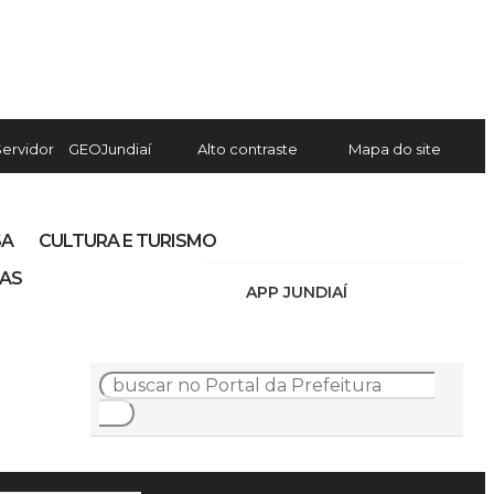
Servidor
GEOJundiaí
Alto contraste
Mapa do site
SA
CULTURA E TURISMO
IAS
APP JUNDIAÍ