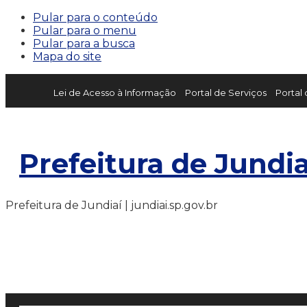
Pular para o conteúdo
Pular para o menu
Pular para a busca
Mapa do site
Lei de Acesso à Informação
Portal de Serviços
Portal
Prefeitura de Jundia
Prefeitura de Jundiaí | jundiai.sp.gov.br