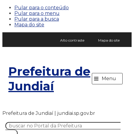
Pular para o conteúdo
Pular para o menu
Pular para a busca
Mapa do site
Alto contraste
Mapa do site
Prefeitura de
≡
Menu
Jundiaí
Prefeitura de Jundiaí | jundiai.sp.gov.br