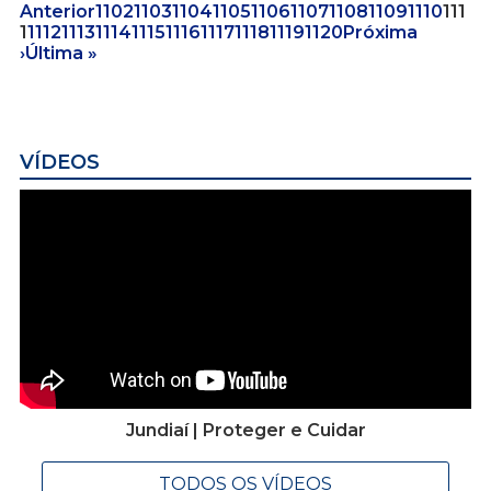
Anterior
1102
1103
1104
1105
1106
1107
1108
1109
1110
111
1
1112
1113
1114
1115
1116
1117
1118
1119
1120
Próxima
›
Última »
VÍDEOS
Jundiaí | Proteger e Cuidar
TODOS OS VÍDEOS