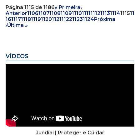
Página 1115 de 1186
« Primeira
‹
Anterior
1106
1107
1108
1109
1110
1111
1112
1113
1114
1115
11
16
1117
1118
1119
1120
1121
1122
1123
1124
Próxima
›
Última »
VÍDEOS
Jundiaí | Proteger e Cuidar