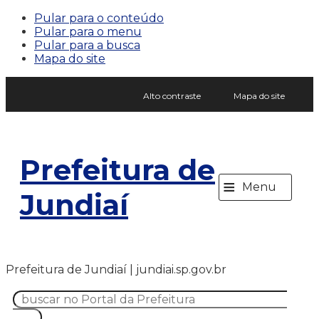
Pular para o conteúdo
Pular para o menu
Pular para a busca
Mapa do site
Alto contraste
Mapa do site
Prefeitura de
≡
Menu
Jundiaí
Prefeitura de Jundiaí | jundiai.sp.gov.br