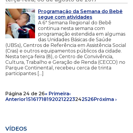
Programação da Semana do Bebê
segue com atividades
A 6ª Semana Regional do Bebê
continua nesta semana com
programação estendida em algumas
das Unidades Básicas de Saúde
(UBSs), Centros de Referência em Assistência Social
(Cras) e outros equipamentos públicos da cidade.
Nesta terça-feira (8), o Centro de Convivência,
Cultura, Trabalho e Geração de Renda (CECCO) no
Parque Continental, recebeu cerca de trinta
participantes […]
Página 24 de 26
« Primeira
‹
Anterior
15
16
17
18
19
20
21
22
23
24
25
26
Próxima ›
VÍDEOS