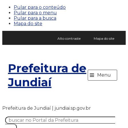
Pular para o conteúdo
Pular para o menu
Pular para a busca
Mapa do site
Alto contraste
Mapa do site
Prefeitura de
≡
Menu
Jundiaí
Prefeitura de Jundiaí | jundiai.sp.gov.br