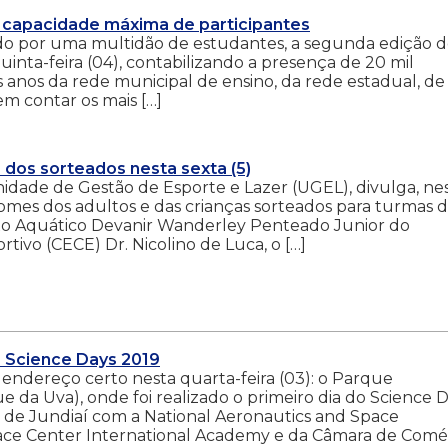
 capacidade máxima de participantes
do por uma multidão de estudantes, a segunda edição 
inta-feira (04), contabilizando a presença de 20 mil
ºs anos da rede municipal de ensino, da rede estadual, de
em contar os mais […]
 dos sorteados nesta sexta (5)
nidade de Gestão de Esporte e Lazer (UGEL), divulga, ne
s nomes dos adultos e das crianças sorteados para turmas 
exo Aquático Devanir Wanderley Penteado Junior do
tivo (CECE) Dr. Nicolino de Luca, o […]
o Science Days 2019
 endereço certo nesta quarta-feira (03): o Parque
da Uva), onde foi realizado o primeiro dia do Science 
a de Jundiaí com a National Aeronautics and Space
ace Center International Academy e da Câmara de Comé