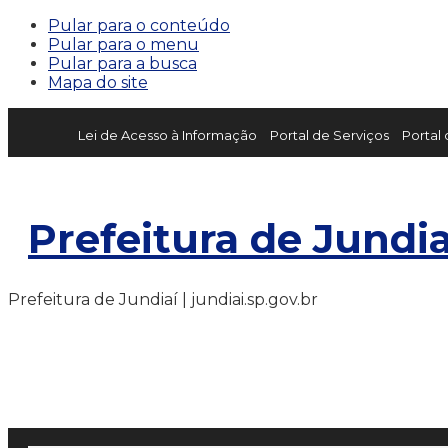
Pular para o conteúdo
Pular para o menu
Pular para a busca
Mapa do site
Lei de Acesso à Informação
Portal de Serviços
Portal
Prefeitura de Jundia
Prefeitura de Jundiaí | jundiai.sp.gov.br