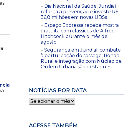
as
Dia Nacional da Saúde: Jundiaí
reforça a prevenção e investe R$
36,8 milhões em novas UBSs
Espaço Expressa recebe mostra
gratuita com clássicos de Alfred
Hitchcock durante o mês de
agosto
ma
Segurança em Jundiaí: combate
à perturbação do sossego, Ronda
Rural e integração com Núcleo de
Ordem Urbana são destaques
ncia
NOTÍCIAS POR DATA
ma
Notícias
por
data
ACESSE TAMBÉM