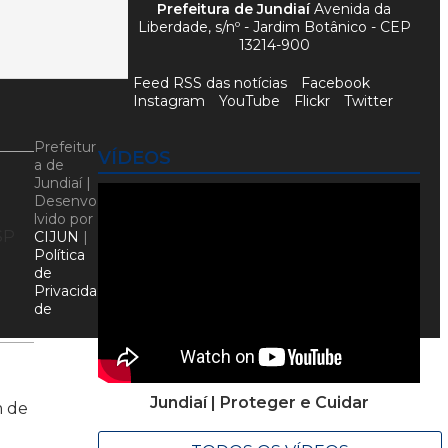
Prefeitura de Jundiaí
Avenida da
Liberdade, s/nº - Jardim Botânico - CEP
13214-900
Feed RSS das notícias
Facebook
Instagram
YouTube
Flickr
Twitter
Prefeitur
VÍDEOS
a de
Jundiaí |
Desenvo
lvido por
SP
CIJUN
|
Política
de
Privacida
de
Jundiaí | Proteger e Cuidar
m de