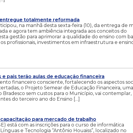
é entregue totalmente reformada
cipou, na manhã desta sexta-feira (10), da entrega de m
da e agora tem ambiência integrada aos conceitos do
sta gestão para aprimorar a qualidade do ensino com b
dos profissionais, investimentos em infraestrutura e ensino
s e pais terão aulas de educação financeira
to financeiro consciente, fortalecendo os aspectos soci
certadas, o Projeto Semear de Educação Financeira, um
o Bradesco sem custos para o Município, vai contemplar, 
ntes do terceiro ano do Ensino […]
 capacitação para mercado de trabalho
 está com as inscrições para o curso de informática
 Línguas e Tecnologia “Antônio Houaiss”, localizado no