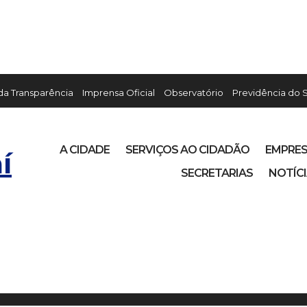
 da Transparência
Imprensa Oficial
Observatório
Previdência do 
A CIDADE
SERVIÇOS AO CIDADÃO
EMPRE
í
SECRETARIAS
NOTÍC