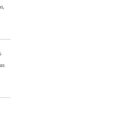
s,
s
as