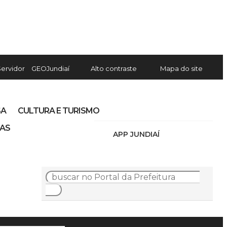
Servidor
GEOJundiaí
Alto contraste
Mapa do site
SA
CULTURA E TURISMO
IAS
APP JUNDIAÍ