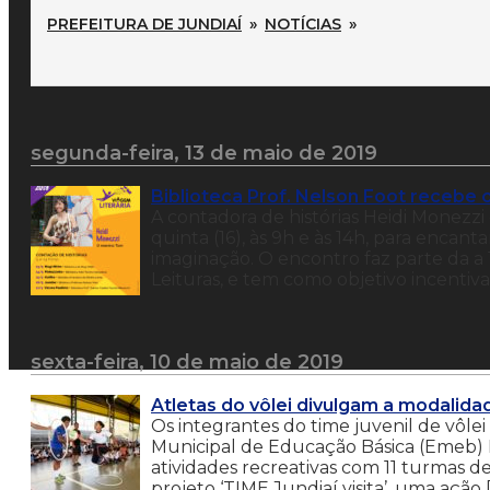
PREFEITURA DE JUNDIAÍ
»
NOTÍCIAS
»
segunda-feira, 13 de maio de 2019
Biblioteca Prof. Nelson Foot recebe c
A contadora de histórias Heidi Monezzi 
quinta (16), às 9h e às 14h, para encan
imaginação. O encontro faz parte da a 
Leituras, e tem como objetivo incentiv
sexta-feira, 10 de maio de 2019
Atletas do vôlei divulgam a modalida
Os integrantes do time juvenil de vôlei
Municipal de Educação Básica (Emeb) L
atividades recreativas com 11 turmas de 
projeto ‘TIME Jundiaí visita’, uma ação 