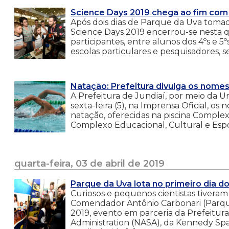
Science Days 2019 chega ao fim com
Após dois dias de Parque da Uva toma
Science Days 2019 encerrou-se nesta qu
participantes, entre alunos dos 4ºs e 5
escolas particulares e pesquisadores, s
Natação: Prefeitura divulga os nomes
A Prefeitura de Jundiaí, por meio da U
sexta-feira (5), na Imprensa Oficial, o
natação, oferecidas na piscina Compl
Complexo Educacional, Cultural e Espor
quarta-feira, 03 de abril de 2019
Parque da Uva lota no primeiro dia d
Curiosos e pequenos cientistas tiveram
Comendador Antônio Carbonari (Parque 
2019, evento em parceria da Prefeitur
Administration (NASA), da Kennedy Sp