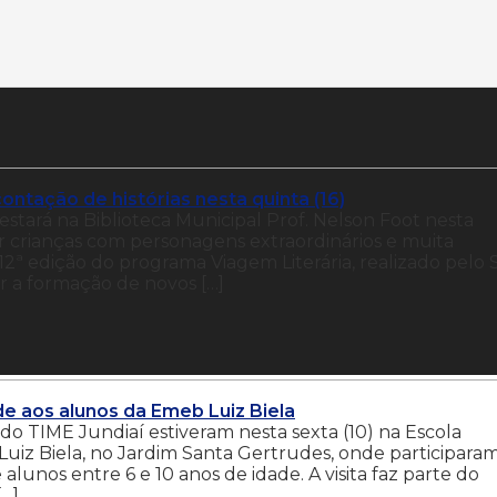
ontação de histórias nesta quinta (16)
estará na Biblioteca Municipal Prof. Nelson Foot nesta
tar crianças com personagens extraordinários e muita
12ª edição do programa Viagem Literária, realizado pelo 
ar a formação de novos […]
de aos alunos da Emeb Luiz Biela
 do TIME Jundiaí estiveram nesta sexta (10) na Escola
uiz Biela, no Jardim Santa Gertrudes, onde participara
alunos entre 6 e 10 anos de idade. A visita faz parte do
[…]