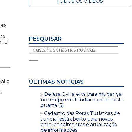
TODOS OS VÍDEOS
ais
ase
PESQUISAR
 […]
al e
ÚLTIMAS NOTÍCIAS
a
a
Defesa Civil alerta para mudança
no tempo em Jundiaí a partir desta
quarta (5)
Cadastro das Rotas Turísticas de
Jundiaí está aberto para novos
empreendimentos e atualização
de informações