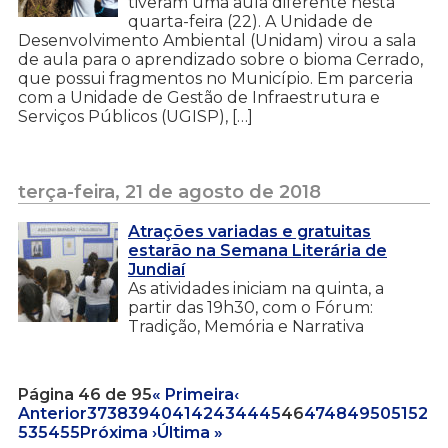
tiveram uma aula diferente nesta
quarta-feira (22). A Unidade de
Desenvolvimento Ambiental (Unidam) virou a sala
de aula para o aprendizado sobre o bioma Cerrado,
que possui fragmentos no Município. Em parceria
com a Unidade de Gestão de Infraestrutura e
Serviços Públicos (UGISP), […]
terça-feira, 21 de agosto de 2018
Atrações variadas e gratuitas
estarão na Semana Literária de
Jundiaí
As atividades iniciam na quinta, a
partir das 19h30, com o Fórum:
Tradição, Memória e Narrativa
Página 46 de 95
« Primeira
‹
Anterior
37
38
39
40
41
42
43
44
45
46
47
48
49
50
51
52
53
54
55
Próxima ›
Última »