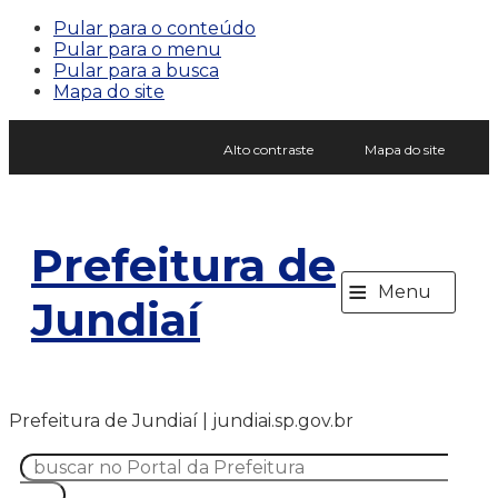
Pular para o conteúdo
Pular para o menu
Pular para a busca
Mapa do site
Alto contraste
Mapa do site
Prefeitura de
≡
Menu
Jundiaí
Prefeitura de Jundiaí | jundiai.sp.gov.br