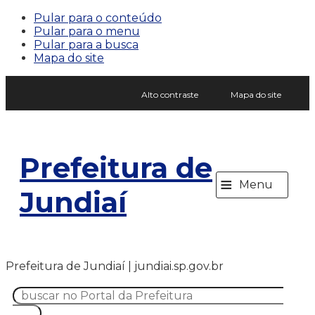
Pular para o conteúdo
Pular para o menu
Pular para a busca
Mapa do site
Alto contraste
Mapa do site
Prefeitura de
≡
Menu
Jundiaí
Prefeitura de Jundiaí | jundiai.sp.gov.br