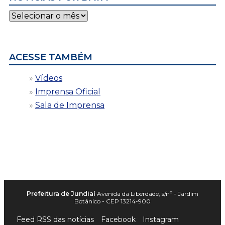
Notícias
por
data
ACESSE TAMBÉM
Vídeos
Imprensa Oficial
Sala de Imprensa
Prefeitura de Jundiaí
Avenida da Liberdade, s/nº - Jardim
Botânico - CEP 13214-900
Feed RSS das notícias
Facebook
Instagram