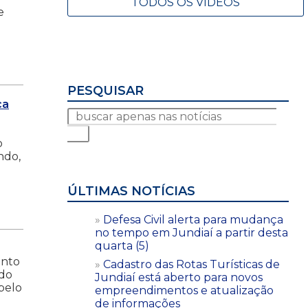
TODOS OS VÍDEOS
e
PESQUISAR
ca
o
ndo,
ÚLTIMAS NOTÍCIAS
Defesa Civil alerta para mudança
no tempo em Jundiaí a partir desta
quarta (5)
ento
Cadastro das Rotas Turísticas de
 do
Jundiaí está aberto para novos
 pelo
empreendimentos e atualização
de informações