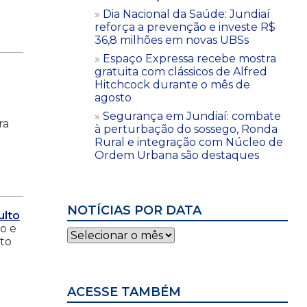
Dia Nacional da Saúde: Jundiaí
reforça a prevenção e investe R$
36,8 milhões em novas UBSs
Espaço Expressa recebe mostra
gratuita com clássicos de Alfred
Hitchcock durante o mês de
agosto
Segurança em Jundiaí: combate
ra
à perturbação do sossego, Ronda
Rural e integração com Núcleo de
Ordem Urbana são destaques
NOTÍCIAS POR DATA
ulto
o e
Notícias
lto
por
data
ACESSE TAMBÉM