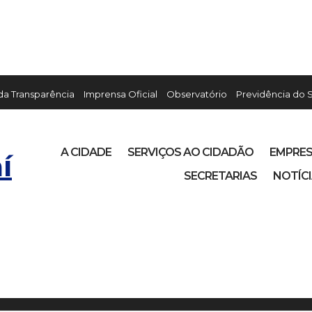
 da Transparência
Imprensa Oficial
Observatório
Previdência do 
A CIDADE
SERVIÇOS AO CIDADÃO
EMPRE
í
SECRETARIAS
NOTÍC