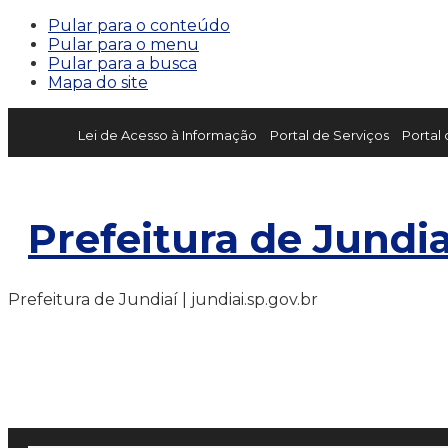
Pular para o conteúdo
Pular para o menu
Pular para a busca
Mapa do site
Lei de Acesso à Informação
Portal de Serviços
Portal
Prefeitura de Jundia
Prefeitura de Jundiaí | jundiai.sp.gov.br