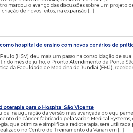
ntro marcou o avanço das discussões sobre um projeto d
criação de novos leitos, na expansão […]
 como hospital de ensino com novos cenários de práti
 Paulo (HSV) deu mais um passo na consolidação de sua
rtir do mês de julho, o Pronto Atendimento da Ponte Sã
rática da Faculdade de Medicina de Jundiaí (FMJ), recebe
dioterapia para o Hospital São Vicente
pou da inauguração da versão mais avançada do equipam
amento de câncer fabricado pela Varian Medical Systems,
, que otimiza e simplifica a radioterapia, será utilizada
 realizado no Centro de Treinamento da Varian em […]