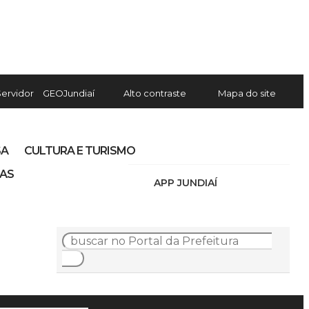
Servidor
GEOJundiaí
Alto contraste
Mapa do site
SA
CULTURA E TURISMO
IAS
APP JUNDIAÍ