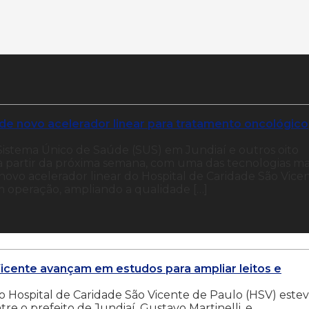
 de novo acelerador linear para tratamento oncológico
Sistema Único de Saúde (SUS) em Jundiaí e outros oito
 a partir da próxima semana, com uma das tecnologias ma
 novo acelerador linear do Hospital de Caridade São Vice
 operação, ampliando a qualidade […]
 Vicente avançam em estudos para ampliar leitos e
do Hospital de Caridade São Vicente de Paulo (HSV) este
re o prefeito de Jundiaí, Gustavo Martinelli, e