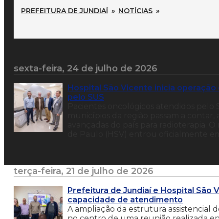
PREFEITURA DE JUNDIAÍ
»
NOTÍCIAS
»
sexta-feira, 24 de julho de 2026
Hospital São Vicente inicia operação
pelo SUS
Pacientes oncológicos atendidos pelo 
municípios da região passam a contar,
avançadas do país para radioterapia. O
de Paulo (HSV) entrou oficialmente em
terça-feira, 21 de julho de 2026
Prefeitura de Jundiaí e Hospital São
capacidade de atendimento
A ampliação da estrutura assistencial 
no centro de uma reunião realizada ent