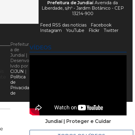
Prefeitura de Jundiaí
Avenida da
Liberdade, s/nº - Jardim Botânico - CEP
13214-900
Feed RSS das notícias
Facebook
Instagram
YouTube
Flickr
Twitter
Prefeitur
VÍDEOS
a de
Jundiaí |
Desenvo
lvido por
is
CIJUN
|
nte
Política
de
Privacida
de
Jundiaí | Proteger e Cuidar
ve