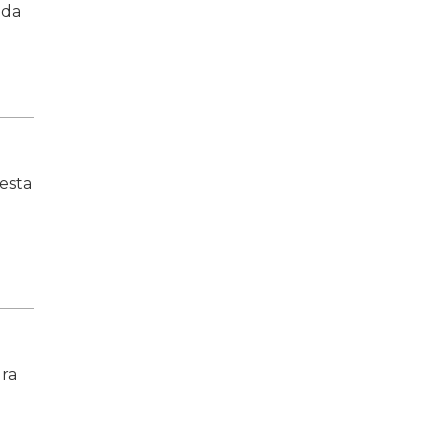
 da
esta
ura