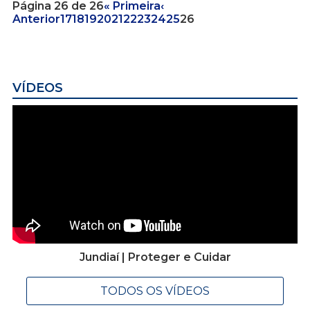
Página 26 de 26
« Primeira
‹
Anterior
17
18
19
20
21
22
23
24
25
26
VÍDEOS
Jundiaí | Proteger e Cuidar
TODOS OS VÍDEOS