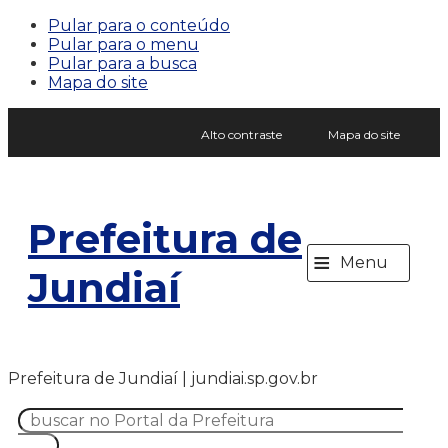
Pular para o conteúdo
Pular para o menu
Pular para a busca
Mapa do site
Alto contraste
Mapa do site
Prefeitura de
≡
Menu
Jundiaí
Prefeitura de Jundiaí | jundiai.sp.gov.br