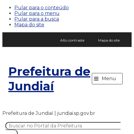
Pular para o conteúdo
Pular para o menu
Pular para a busca
Mapa do site
Alto contraste
Mapa do site
Prefeitura de
≡
Menu
Jundiaí
Prefeitura de Jundiaí | jundiai.sp.gov.br