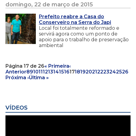
domingo, 22 de março de 2015
Prefeito reabre a Casa do
Conserveiro na Serra do Japi
Local foi totalmente reformado e
servirá agora como um ponto de
apoio para o trabalho de preservação
ambiental
Página 17 de 26
« Primeira
‹
Anterior
8
9
10
11
12
13
14
15
16
17
18
19
20
21
22
23
24
25
26
Próxima ›
Última »
VÍDEOS