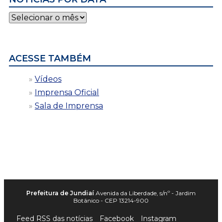
Notícias
por
data
ACESSE TAMBÉM
Vídeos
Imprensa Oficial
Sala de Imprensa
Prefeitura de Jundiaí
Avenida da Liberdade, s/nº - Jardim
Botânico - CEP 13214-900
Feed RSS das notícias
Facebook
Instagram