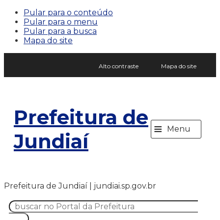
Pular para o conteúdo
Pular para o menu
Pular para a busca
Mapa do site
Alto contraste
Mapa do site
Prefeitura de
≡
Menu
Jundiaí
Prefeitura de Jundiaí | jundiai.sp.gov.br