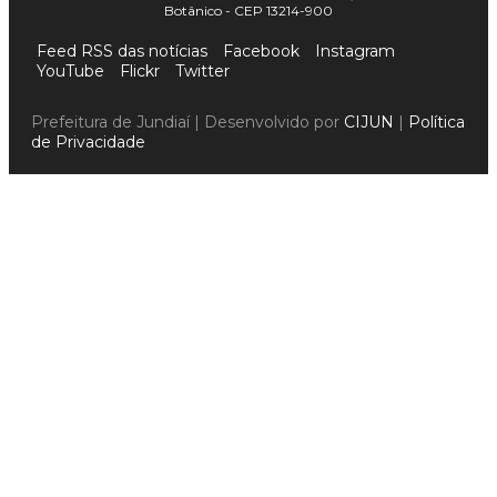
Botânico - CEP 13214-900
Feed RSS das notícias
Facebook
Instagram
YouTube
Flickr
Twitter
Prefeitura de Jundiaí | Desenvolvido por
CIJUN
|
Política
de Privacidade