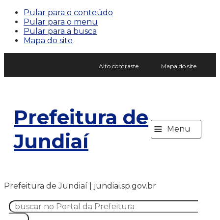
Pular para o conteúdo
Pular para o menu
Pular para a busca
Mapa do site
Alto contraste
Mapa do site
Prefeitura de
≡
Menu
Jundiaí
Prefeitura de Jundiaí | jundiai.sp.gov.br