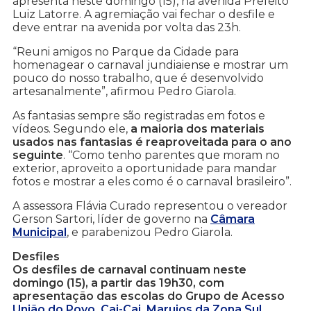
apresenta neste domingo (15), na avenida Prefeito
Luiz Latorre. A agremiação vai fechar o desfile e
deve entrar na avenida por volta das 23h.
“Reuni amigos no Parque da Cidade para
homenagear o carnaval jundiaiense e mostrar um
pouco do nosso trabalho, que é desenvolvido
artesanalmente”, afirmou Pedro Giarola.
As fantasias sempre são registradas em fotos e
vídeos. Segundo ele,
a maioria dos materiais
usados nas fantasias é reaproveitada para o ano
seguinte
. “Como tenho parentes que moram no
exterior, aproveito a oportunidade para mandar
fotos e mostrar a eles como é o carnaval brasileiro”.
A assessora Flávia Curado representou o vereador
Gerson Sartori, líder de governo na
Câmara
Municipal
, e parabenizou Pedro Giarola.
Desfiles
Os desfiles de carnaval continuam neste
domingo (15), a partir das 19h30, com
apresentação das escolas do Grupo de Acesso
União do Povo
,
Cai-Cai
,
Marujos da Zona Sul
,