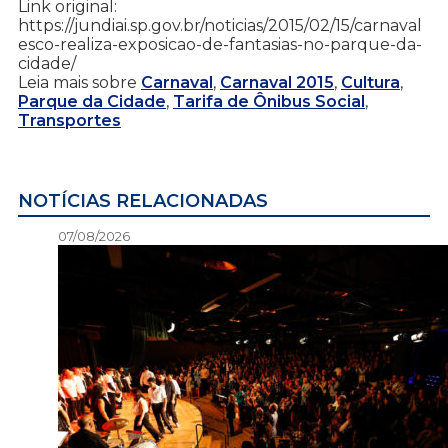
Link original:
https://jundiai.sp.gov.br/noticias/2015/02/15/carnaval
esco-realiza-exposicao-de-fantasias-no-parque-da-
cidade/
Leia mais sobre
Carnaval
,
Carnaval 2015
,
Cultura
,
Parque da Cidade
,
Tarifa de Ônibus Social
,
Transportes
NOTÍCIAS RELACIONADAS
07/08/2026