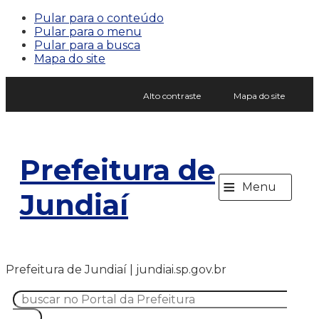
Pular para o conteúdo
Pular para o menu
Pular para a busca
Mapa do site
Alto contraste
Mapa do site
Prefeitura de
≡
Menu
Jundiaí
Prefeitura de Jundiaí | jundiai.sp.gov.br