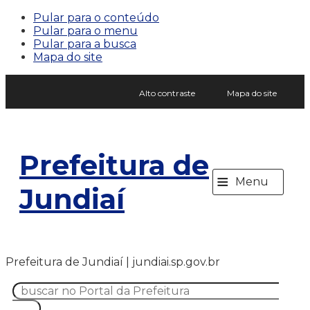
Pular para o conteúdo
Pular para o menu
Pular para a busca
Mapa do site
Alto contraste
Mapa do site
Prefeitura de
≡
Menu
Jundiaí
Prefeitura de Jundiaí | jundiai.sp.gov.br