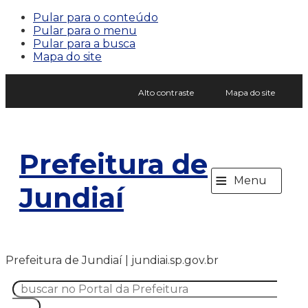
Pular para o conteúdo
Pular para o menu
Pular para a busca
Mapa do site
Alto contraste
Mapa do site
Prefeitura de
≡
Menu
Jundiaí
Prefeitura de Jundiaí | jundiai.sp.gov.br